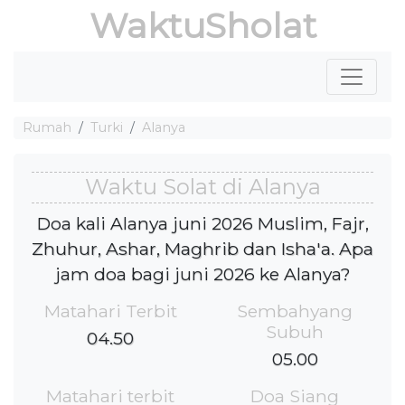
WaktuSholat
Rumah
Turki
Alanya
Waktu Solat di Alanya
Doa kali Alanya juni 2026 Muslim, Fajr,
Zhuhur, Ashar, Maghrib dan Isha'a. Apa
jam doa bagi juni 2026 ke Alanya?
Matahari Terbit
Sembahyang
Subuh
04.50
05.00
Matahari terbit
Doa Siang