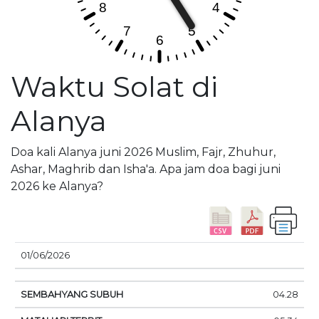
Waktu Solat di
Alanya
Doa kali Alanya juni 2026 Muslim, Fajr, Zhuhur,
Ashar, Maghrib dan Isha'a. Apa jam doa bagi juni
2026 ke Alanya?
01/06/2026
SEMBAHYANG
MATAHARI
DOA
04.28
TANGGAL
SUBUH
TERBIT
SIANG