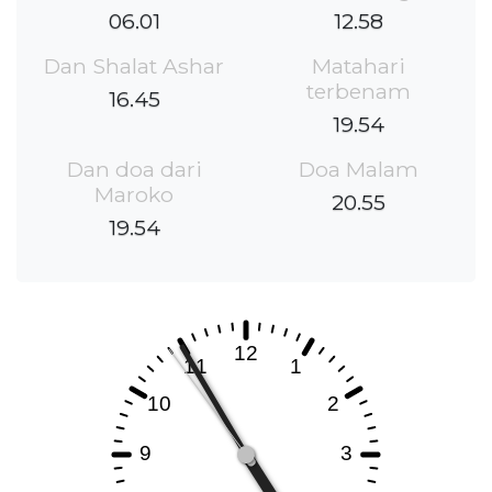
06.01
12.58
Dan Shalat Ashar
Matahari
terbenam
16.45
19.54
Dan doa dari
Doa Malam
Maroko
20.55
19.54