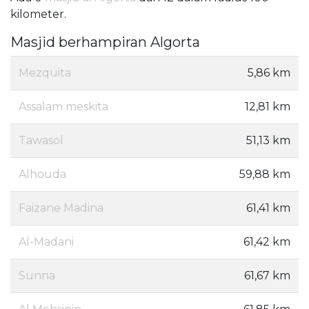
kilometer.
Masjid berhampiran Algorta
Mezquita
5,86 km
Assalam meskita
12,81 km
Tawasol
51,13 km
Alhouda
59,88 km
Faizane Madina
61,41 km
Al-Madani
61,42 km
Sunna
61,67 km