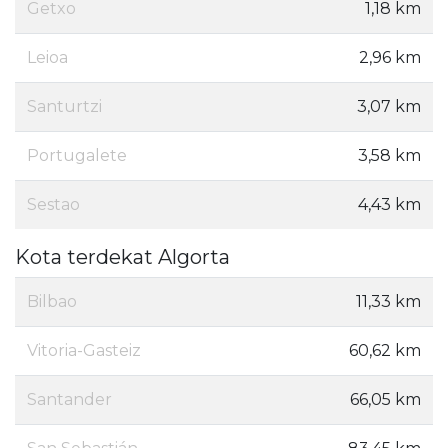
Getxo
1,18 km
Leioa
2,96 km
Santurtzi
3,07 km
Portugalete
3,58 km
Sestao
4,43 km
Kota terdekat Algorta
Bilbao
11,33 km
Vitoria-Gasteiz
60,62 km
Santander
66,05 km