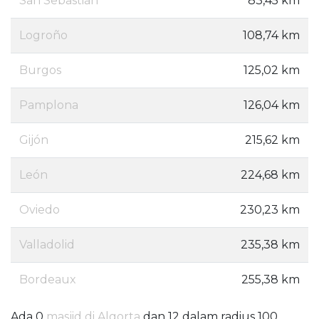
San Sebastián
83,45 km
Logroño
108,74 km
Burgos
125,02 km
Pamplona
126,04 km
Gijón
215,62 km
León
224,68 km
Oviedo
230,23 km
Valladolid
235,38 km
Bordeaux
255,38 km
Ada 0
masjid di Algorta
dan 12 dalam radius 100