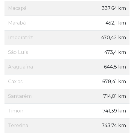
Macapá
337,64 km
Marabá
452,1 km
Imperatriz
470,42 km
São Luís
473,4 km
Araguaína
644,8 km
Caxias
678,41 km
Santarém
714,01 km
Timon
741,39 km
Teresina
743,74 km