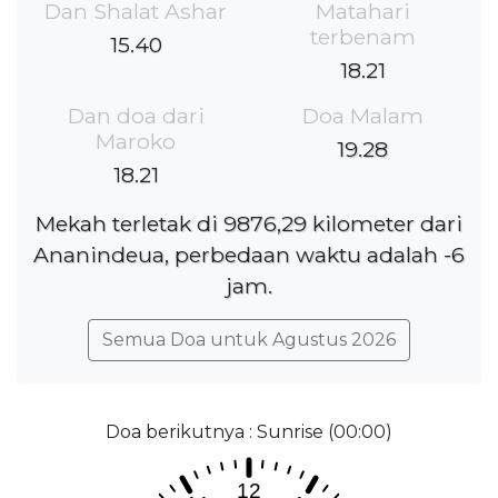
Dan Shalat Ashar
Matahari
terbenam
15.40
18.21
Dan doa dari
Doa Malam
Maroko
19.28
18.21
Mekah terletak di 9876,29 kilometer dari
Ananindeua, perbedaan waktu adalah -6
jam.
Semua Doa untuk Agustus 2026
Doa berikutnya : Sunrise (00:00)