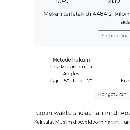
17.49
21.19
Mekah terletak di 4484,21 kilo
ada
Semua Doa 
Metode hukum
Liga Muslim dunia
Angles
Fajr : 18° | Isha : 17°
Eur
Pengaturan
Kapan waktu sholat hari ini di Ap
Kali salat Muslim di Apeldoorn hari ini, Fa