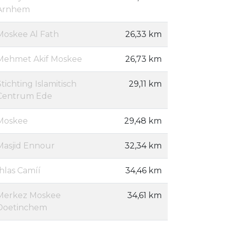
Arnhem
Moskee Al Fath
26,33 km
Mehmet Akif Moskee
26,73 km
Stichting Islamitisch
29,11 km
Centrum Ede
Moskee
29,48 km
Masjid Ennour
32,34 km
Íhlas Camíí
34,46 km
Merkez Moskee
34,61 km
Doetinchem