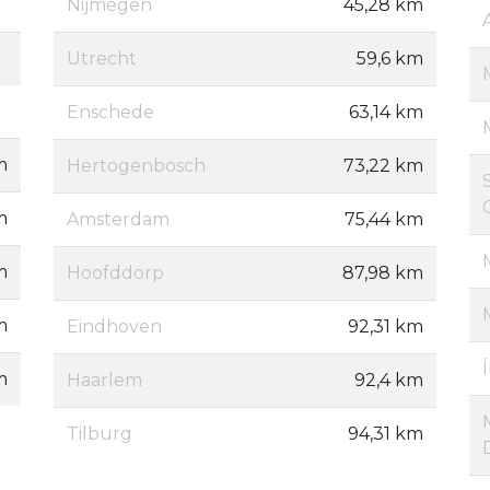
Nijmegen
45,28 km
Utrecht
59,6 km
Enschede
63,14 km
m
Hertogenbosch
73,22 km
m
Amsterdam
75,44 km
m
Hoofddorp
87,98 km
m
Eindhoven
92,31 km
m
Haarlem
92,4 km
Tilburg
94,31 km