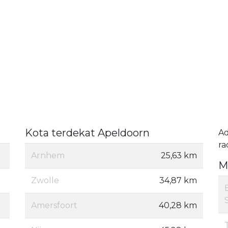
Kota terdekat Apeldoorn
A
ra
Arnhem
25,63 km
M
Zwolle
34,87 km
Amersfoort
40,28 km