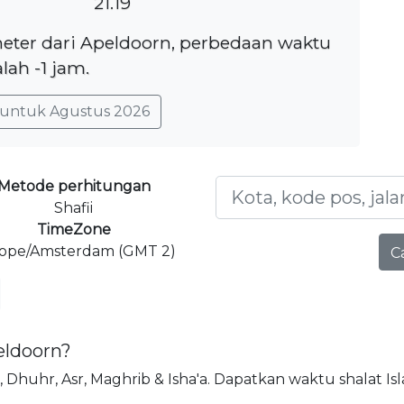
21.19
meter dari Apeldoorn, perbedaan waktu
lah -1 jam.
untuk Agustus 2026
Metode perhitungan
Shafii
TimeZone
ope/Amsterdam (GMT 2)
C
eldoorn?
jr, Dhuhr, Asr, Maghrib & Isha'a. Dapatkan waktu shalat Is