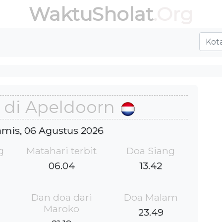
WaktuSholat
.Org
 di Apeldoorn
Kamis, 06 Agustus 2026
g
Matahari terbit
Doa Siang
06.04
13.42
Dan doa dari
Doa Malam
Maroko
23.49