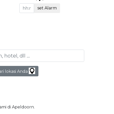
set Alarm
ari lokasi Anda
lami di Apeldoorn.