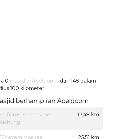
da 0
masjid di Apeldoorn
dan 148 dalam
dius 100 kilometer.
asjid berhampiran Apeldoorn
Barbaros Islamitische
17,48 km
Stichting
Türkiyem Moskee
25,51 km