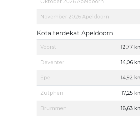
Oktober 2026 Apeldoorn
November 2026 Apeldoorn
Kota terdekat Apeldoorn
Voorst
12,77 k
Deventer
14,06 k
Epe
14,92 k
Zutphen
17,25 k
Brummen
18,63 k