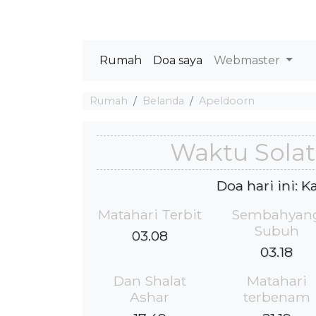
Rumah
Doa saya
Webmaster
Rumah
Belanda
Apeldoorn
Waktu Solat
Doa hari ini: 
Matahari Terbit
Sembahyan
Subuh
03.08
03.18
Dan Shalat
Matahari
Ashar
terbenam