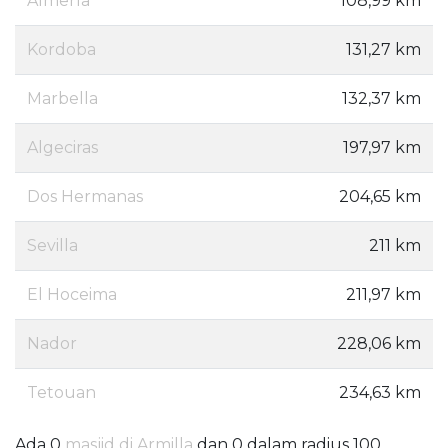
Almería
108,99 km
Kordoba
131,27 km
Marbella
132,37 km
Algeciras
197,97 km
Dos Hermanas
204,65 km
Sevilla
211 km
El Hoceima
211,97 km
Nador
228,06 km
Tetouan
234,63 km
Ada 0
masjid di Armilla
dan 0 dalam radius 100