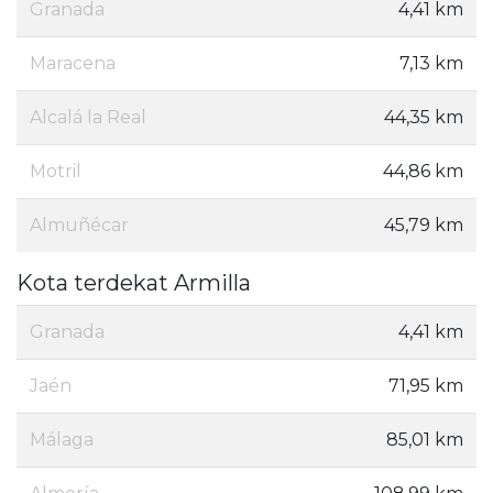
Granada
4,41 km
Maracena
7,13 km
Alcalá la Real
44,35 km
Motril
44,86 km
Almuñécar
45,79 km
Kota terdekat Armilla
Granada
4,41 km
Jaén
71,95 km
Málaga
85,01 km