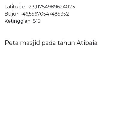
Latitude: -23,11754989624023
Bujur: -46,55670547485352
Ketinggian: 815
Peta masjid pada tahun Atibaia