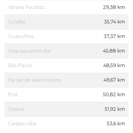
Várzea Paulista
29,38 km
Jundiaí
35,74 km
Guarulhos
37,37 km
Itaquaquecetuba
45,88 km
São Paulo
48,59 km
Ferraz de Vasconcelos
49,67 km
Poá
50,82 km
Osasco
51,92 km
Carapicuíba
53,6 km