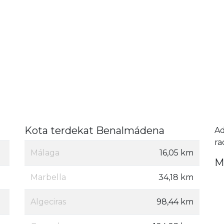
Kota terdekat Benalmádena
A
ra
Málaga
16,05 km
M
Marbella
34,18 km
Algeciras
98,44 km