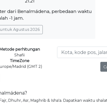
21.21
eter dari Benalmádena, perbedaan waktu
lah -1 jam.
untuk Agustus 2026
Metode perhitungan
Shafii
TimeZone
urope/Madrid (GMT 2)
C
Benalmádena?
 Fajr, Dhuhr, Asr, Maghrib & Isha'a. Dapatkan waktu shal