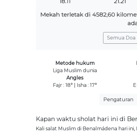
18.11
21.21
Mekah terletak di 4582,60 kilom
ada
Semua Doa 
Metode hukum
Liga Muslim dunia
Angles
Fajr : 18° | Isha : 17°
E
Pengaturan
Kapan waktu sholat hari ini di 
Kali salat Muslim di Benalmádena hari ini,