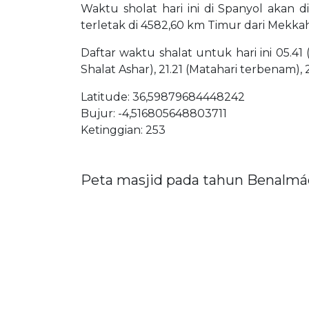
Waktu sholat hari ini di Spanyol akan 
terletak di 4582,60 km Timur dari Mekkah
Daftar waktu shalat untuk hari ini 05.41 
Shalat Ashar), 21.21 (Matahari terbenam), 
Latitude: 36,59879684448242
Bujur: -4,516805648803711
Ketinggian: 253
Peta masjid pada tahun Benalm