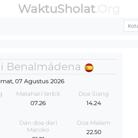
WaktuSholat
.Org
di Benalmádena
Jumat, 07 Agustus 2026
g
Matahari terbit
Doa Siang
07.26
14.24
Dan doa dari
Doa Malam
Maroko
22.50