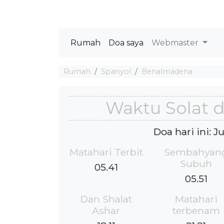
Rumah
Doa saya
Webmaster
Rumah
Spanyol
Benalmádena
Waktu Solat 
Doa hari ini: 
Matahari Terbit
Sembahyan
Subuh
05.41
05.51
Dan Shalat
Matahari
Ashar
terbenam