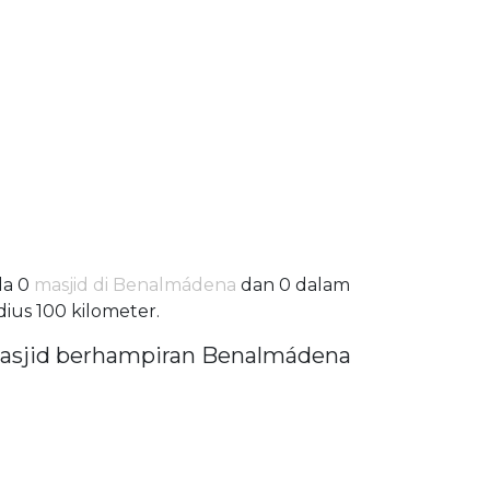
da 0
masjid di Benalmádena
dan 0 dalam
dius 100 kilometer.
asjid berhampiran Benalmádena