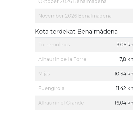
Oktober 2026 Benalmádena
November 2026 Benalmádena
Kota terdekat Benalmádena
Torremolinos
3,06 k
Alhaurín de la Torre
7,8 k
Mijas
10,34 k
Fuengirola
11,42 k
Alhaurín el Grande
16,04 k