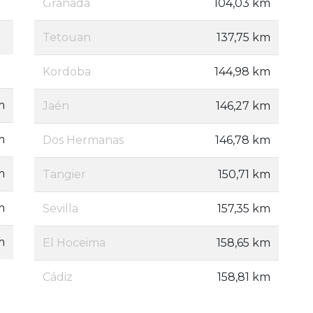
Granada
104,03 km
Tetouan
137,75 km
Kordoba
144,98 km
m
Jaén
146,27 km
m
Dos Hermanas
146,78 km
m
Tangier
150,71 km
m
Sevilla
157,35 km
m
El Hoceima
158,65 km
Cádiz
158,81 km