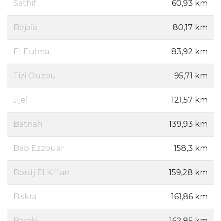
Sathif
60,93 km
Béjaïa
80,17 km
El Eulma
83,92 km
Tizi Ouzou
95,71 km
Jijel
121,57 km
Batnah
139,93 km
Bab Ezzouar
158,3 km
Bordj El Kiffan
159,28 km
Biskra
161,86 km
Baraki
162,85 km