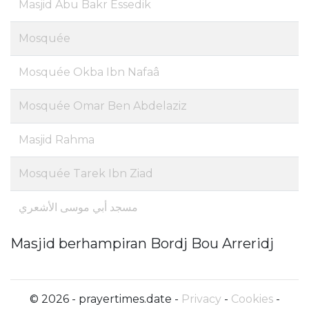
Masjid Abu Bakr Essedik
Mosquée
Mosquée Okba Ibn Nafaâ
Mosquée Omar Ben Abdelaziz
Masjid Rahma
Mosquée Tarek Ibn Ziad
مسجد أبي موسى الأشعري
Masjid berhampiran Bordj Bou Arreridj
© 2026 - prayertimes.date -
Privacy
-
Cookies
-