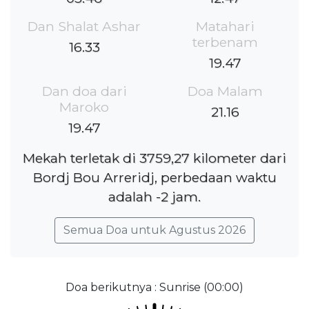
Dan Shalat Ashar
Matahari
terbenam
16.33
19.47
Dan doa dari
Doa Malam
Maroko
21.16
19.47
Mekah terletak di 3759,27 kilometer dari
Bordj Bou Arreridj, perbedaan waktu
adalah -2 jam.
Semua Doa untuk Agustus 2026
Doa berikutnya : Sunrise (00:00)