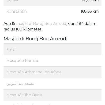
Konstantin
168,66 km
Ada 15
masjid di Bordj Bou Arreridj
dan 484 dalam
radius 100 kilometer.
Masjid di Bordj Bou Arreridj
الزاوية
Mosquée Hamza
Mosquée Athmane Ibn Afane
مسجد عبد المومن
Mosquée Ibn Badis