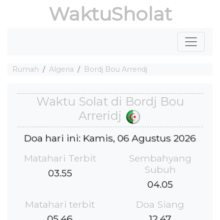
WaktuSholat
Rumah
Algeria
Bordj Bou Arreridj
Waktu Solat di Bordj Bou
Arreridj
Doa hari ini: Kamis, 06 Agustus 2026
Matahari Terbit
Sembahyang
Subuh
03.55
04.05
Matahari terbit
Doa Siang
05.46
12.47