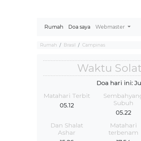
Rumah
Doa saya
Webmaster
Rumah
Brasil
Campinas
Waktu Sola
Doa hari ini: 
Matahari Terbit
Sembahyan
Subuh
05.12
05.22
Dan Shalat
Matahari
Ashar
terbenam