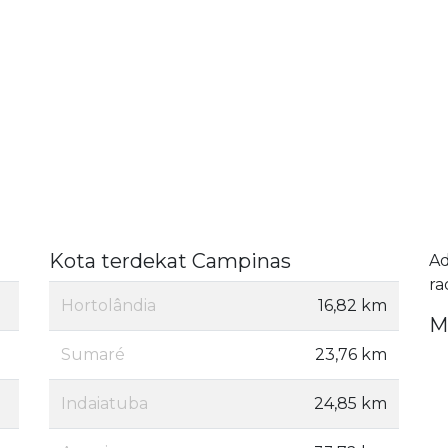
Kota terdekat Campinas
A
ra
Hortolândia
16,82 km
M
Sumaré
23,76 km
Indaiatuba
24,85 km