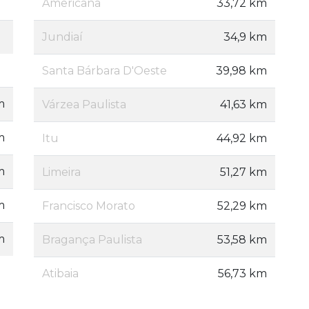
Americana
33,72 km
Jundiaí
34,9 km
Santa Bárbara D'Oeste
39,98 km
m
Várzea Paulista
41,63 km
m
Itu
44,92 km
m
Limeira
51,27 km
m
Francisco Morato
52,29 km
m
Bragança Paulista
53,58 km
Atibaia
56,73 km