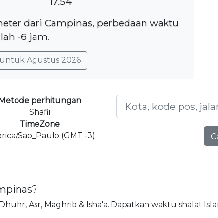
17.54
ometer dari Campinas, perbedaan waktu
lah -6 jam.
untuk Agustus 2026
Metode perhitungan
Shafii
TimeZone
rica/Sao_Paulo (GMT -3)
C
ampinas?
r, Dhuhr, Asr, Maghrib & Isha'a. Dapatkan waktu shalat Isl