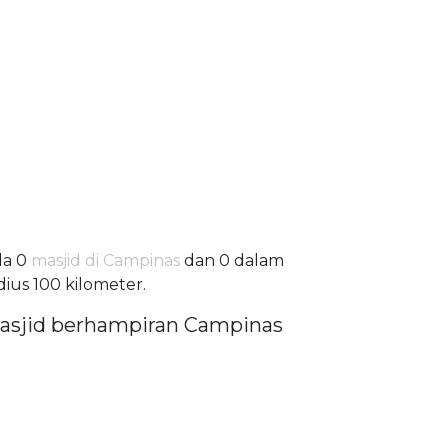
da 0
masjid di Campinas
dan 0 dalam
dius 100 kilometer.
asjid berhampiran Campinas