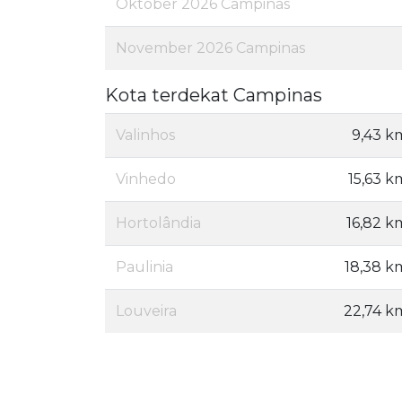
Oktober 2026 Campinas
November 2026 Campinas
Kota terdekat Campinas
Valinhos
9,43 k
Vinhedo
15,63 k
Hortolândia
16,82 k
Paulinia
18,38 k
Louveira
22,74 k