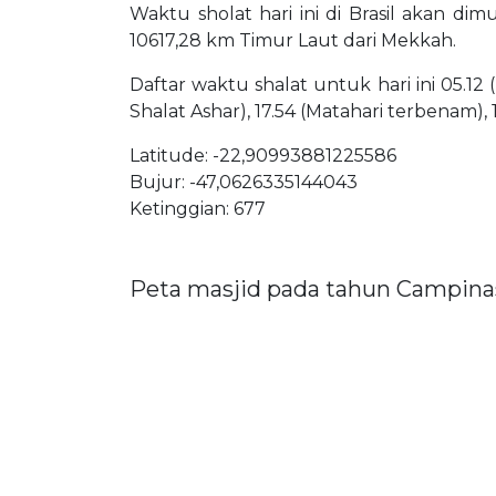
Waktu sholat hari ini di Brasil akan dim
10617,28 km Timur Laut dari Mekkah.
Daftar waktu shalat untuk hari ini 05.12 
Shalat Ashar), 17.54 (Matahari terbenam), 
Latitude: -22,90993881225586
Bujur: -47,0626335144043
Ketinggian: 677
Peta masjid pada tahun Campina