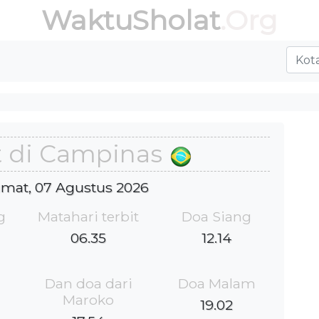
WaktuSholat
.Org
t di Campinas
Jumat, 07 Agustus 2026
g
Matahari terbit
Doa Siang
06.35
12.14
Dan doa dari
Doa Malam
Maroko
19.02