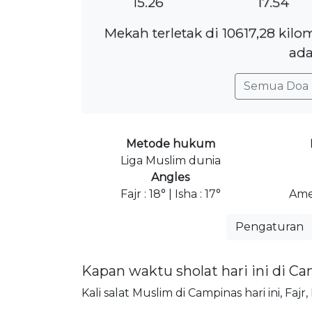
15.26
17.54
Mekah terletak di 10617,28 kil
ada
Semua Doa 
Metode hukum
Liga Muslim dunia
Angles
Fajr : 18° | Isha : 17°
Ame
Pengaturan
Kapan waktu sholat hari ini di C
Kali salat Muslim di Campinas hari ini, Faj