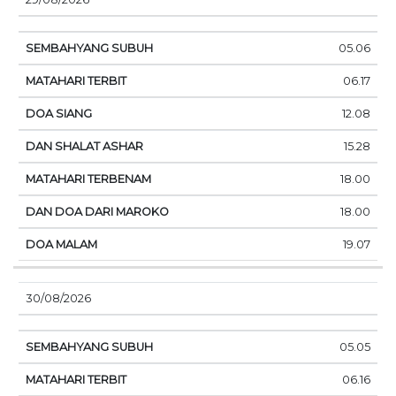
05.06
06.17
12.08
15.28
18.00
18.00
19.07
30/08/2026
05.05
06.16