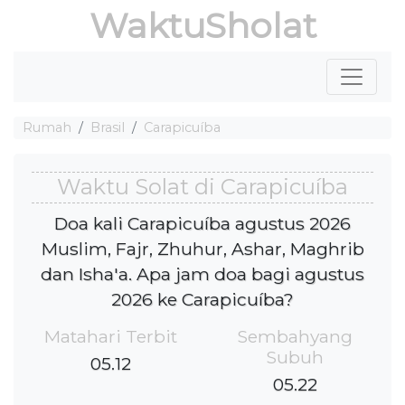
WaktuSholat
Rumah
Brasil
Carapicuíba
Waktu Solat di Carapicuíba
Doa kali Carapicuíba agustus 2026
Muslim, Fajr, Zhuhur, Ashar, Maghrib
dan Isha'a. Apa jam doa bagi agustus
2026 ke Carapicuíba?
Matahari Terbit
Sembahyang
Subuh
05.12
05.22