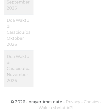
September
2026
Doa Waktu
di
Carapicuíba
Oktober
2026
Doa Waktu
di
Carapicuíba
November
2026
© 2026 - prayertimes.date -
Privacy
-
Cookies
-
Waktu sholat API