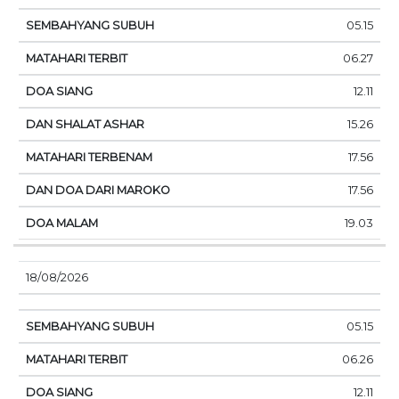
05.15
06.27
12.11
15.26
17.56
17.56
19.03
18/08/2026
05.15
06.26
12.11