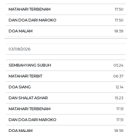
17.50
17.50
18.59
03/08/2026
05.24
06.37
12.14
15.23
17.51
17.51
18.59