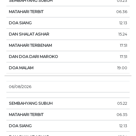
05.23
06.36
12.13
15.24
17.51
17.51
19.00
06/08/2026
05.22
06.35
12.13