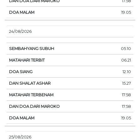
17.58
19.05
24/08/2026
05.10
06.21
12.10
15.27
17.58
17.58
19.05
25/08/2026