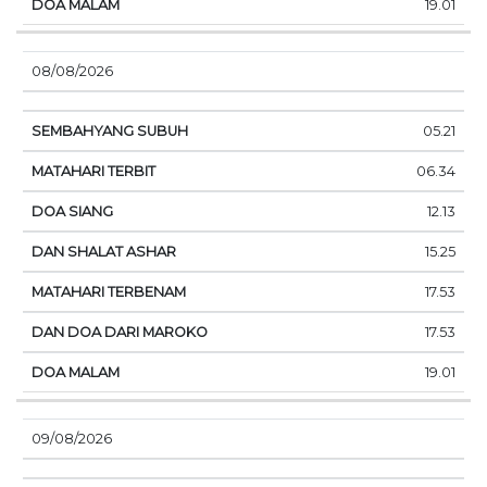
19.01
08/08/2026
05.21
06.34
12.13
15.25
17.53
17.53
19.01
09/08/2026