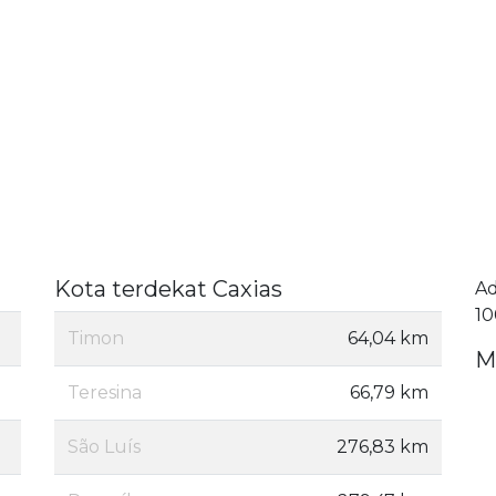
Kota terdekat Caxias
A
10
Timon
64,04 km
M
Teresina
66,79 km
São Luís
276,83 km