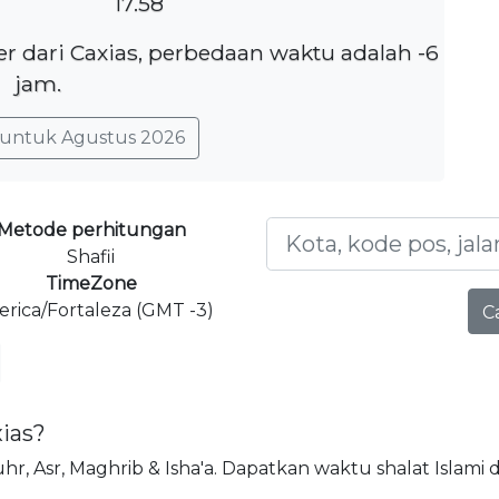
17.58
er dari Caxias, perbedaan waktu adalah -6
jam.
untuk Agustus 2026
Metode perhitungan
Shafii
TimeZone
rica/Fortaleza (GMT -3)
C
xias?
Dhuhr, Asr, Maghrib & Isha'a. Dapatkan waktu shalat Islami d