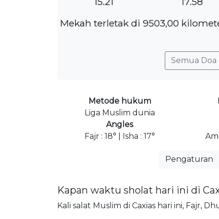
15.21
17.58
Mekah terletak di 9503,00 kilomet
Semua Doa 
Metode hukum
Liga Muslim dunia
Angles
Fajr : 18° | Isha : 17°
Ame
Pengaturan
Kapan waktu sholat hari ini di Ca
Kali salat Muslim di Caxias hari ini, Fajr, 