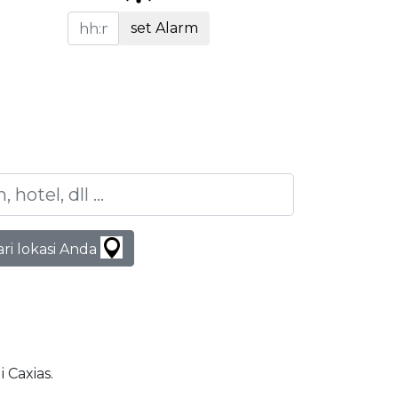
set Alarm
ari lokasi Anda
i Caxias.