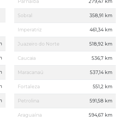
Parnaíba
279,47 km
Sobral
358,91 km
Imperatriz
461,34 km
m
Juazeiro do Norte
518,92 km
m
Caucaia
536,7 km
m
Maracanaú
537,14 km
m
Fortaleza
551,2 km
m
Petrolina
591,58 km
Araguaína
594,67 km