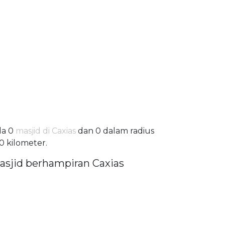
da 0
masjid di Caxias
dan 0 dalam radius
0 kilometer.
asjid berhampiran Caxias