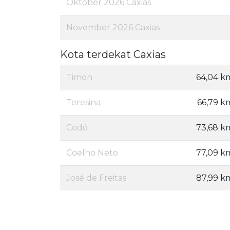
Oktober 2026 Caxias
November 2026 Caxias
Kota terdekat Caxias
Timon
64,04 k
Teresina
66,79 k
Codó
73,68 k
Coelho Neto
77,09 k
José de Freitas
87,99 k