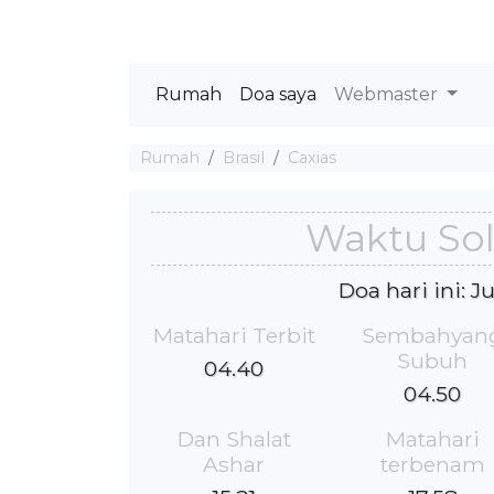
Rumah
Doa saya
Webmaster
Rumah
Brasil
Caxias
Waktu Sol
Doa hari ini: 
Matahari Terbit
Sembahyan
Subuh
04.40
04.50
Dan Shalat
Matahari
Ashar
terbenam