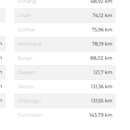
Pohang
68,92 km
Ulsan
74,12 km
Gimhae
75,96 km
m
Andong-si
78,19 km
m
Busan
88,02 km
m
Daejeon
121,7 km
m
Jeonju
131,36 km
m
Cheongju
131,55 km
Suncheon
143,79 km