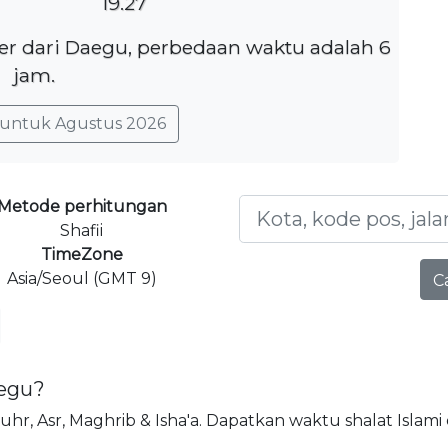
19.27
ter dari Daegu, perbedaan waktu adalah 6
jam.
untuk Agustus 2026
Metode perhitungan
Shafii
TimeZone
Asia/Seoul (GMT 9)
C
aegu?
Dhuhr, Asr, Maghrib & Isha'a. Dapatkan waktu shalat Islami