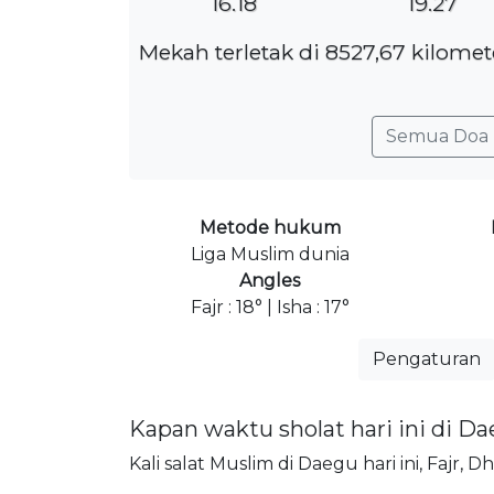
16.18
19.27
Mekah terletak di 8527,67 kilome
Semua Doa 
Metode hukum
Liga Muslim dunia
Angles
Fajr : 18° | Isha : 17°
Pengaturan
Kapan waktu sholat hari ini di D
Kali salat Muslim di Daegu hari ini, Fajr, 