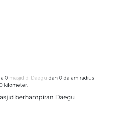
da 0
masjid di Daegu
dan 0 dalam radius
0 kilometer.
asjid berhampiran Daegu