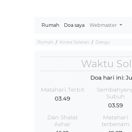
Rumah
Doa saya
Webmaster
Rumah
Korea Selatan
Daegu
Waktu Sol
Doa hari ini: 
Matahari Terbit
Sembahyan
Subuh
03.49
03.59
Dan Shalat
Matahari
Ashar
terbenam