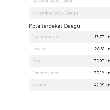
Oktober 2026 Daegu
November 2026 Daegu
Kota terdekat Daegu
Gyeongsan-si
13,73 k
Hayang
20,31 k
Gumi
35,93 k
Changnyeong
37,58 k
Miryang
42,85 k