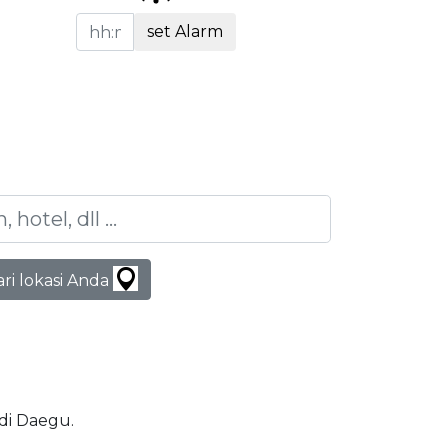
set Alarm
ari lokasi Anda
 di Daegu.