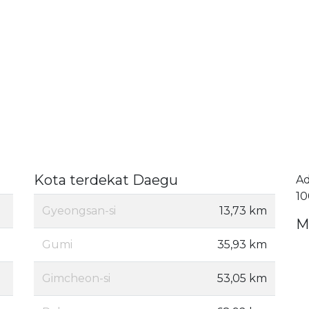
Kota terdekat Daegu
A
10
Gyeongsan-si
13,73 km
M
Gumi
35,93 km
Gimcheon-si
53,05 km