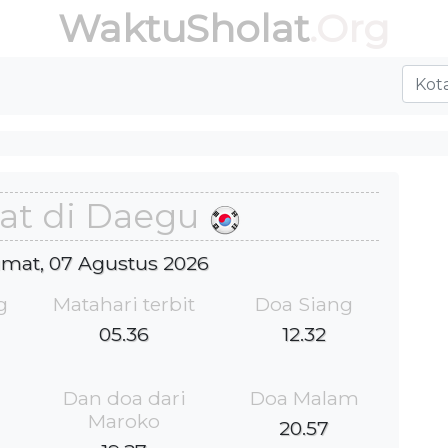
WaktuSholat
.Org
at di Daegu
Jumat, 07 Agustus 2026
g
Matahari terbit
Doa Siang
05.36
12.32
Dan doa dari
Doa Malam
Maroko
20.57