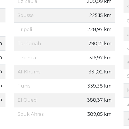
Ez Zauia
200,09 km
Sousse
225,15 km
Tripoli
228,97 km
m
Tarhūnah
290,21 km
m
Tebessa
316,97 km
m
Al-Khums
331,02 km
m
Tunis
339,38 km
m
El Oued
388,37 km
Souk Ahras
389,85 km