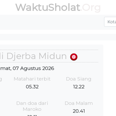
WaktuSholat
.Org
di Djerba Midun
Jumat, 07 Agustus 2026
g
Matahari terbit
Doa Siang
05.32
12.22
Dan doa dari
Doa Malam
Maroko
20.41