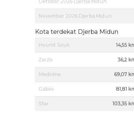
Oktober 2026 Djerba Midun
November 2026 Djerba Midun
Kota terdekat Djerba Midun
Houmt Souk
14,55 k
Zarzis
36,2 k
Medinine
69,07 k
Gabès
81,81 k
Sfax
103,35 k