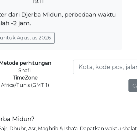
19.11
eter dari Djerba Midun, perbedaan waktu
lah -2 jam.
untuk Agustus 2026
Metode perhitungan
Shafii
TimeZone
Africa/Tunis (GMT 1)
C
jerba Midun?
, Fajr, Dhuhr, Asr, Maghrib & Isha'a. Dapatkan waktu shalat