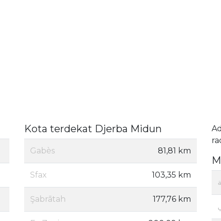
Kota terdekat Djerba Midun
A
ra
Gabès
81,81 km
M
Sfax
103,35 km
Şabrātah
177,76 km