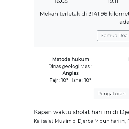
16.05
19.11
Mekah terletak di 3141,96 kilom
ada
Semua Doa 
Metode hukum
Dinas geologi Mesir
Angles
Fajr : 18° | Isha : 18°
Pengaturan
Kapan waktu sholat hari ini di D
Kali salat Muslim di Djerba Midun hari ini