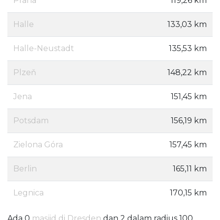
Praha
119,26 km
Halle
133,03 km
Halle-Neustadt
135,53 km
Plzeň
148,22 km
Jena
151,45 km
Potsdam
156,19 km
Zielona Góra
157,45 km
Berlin
165,11 km
Legnica
170,15 km
Ada 0
masjid di Dresden
dan 2 dalam radius 100