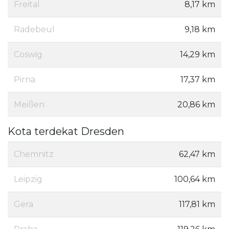
Freital
8,17 km
Radebeul
9,18 km
Coswig
14,29 km
Pirna
17,37 km
Meißen
20,86 km
Kota terdekat Dresden
Chemnitz
62,47 km
Leipzig
100,64 km
Gera
117,81 km