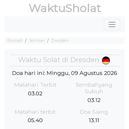
WaktuSholat
Rumah
Jerman
Dresden
Waktu Solat di Dresden
Doa hari ini: Minggu, 09 Agustus 2026
Matahari Terbit
Sembahyang
Subuh
03.02
03.12
Matahari terbit
Doa Siang
05.40
13.11