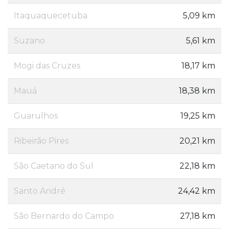
Itaquaquecetuba
5,09 km
Suzano
5,61 km
Mogi das Cruzes
18,17 km
Mauá
18,38 km
Guarulhos
19,25 km
Ribeirão Pires
20,21 km
São Caetano do Sul
22,18 km
Santo André
24,42 km
São Bernardo do Campo
27,18 km