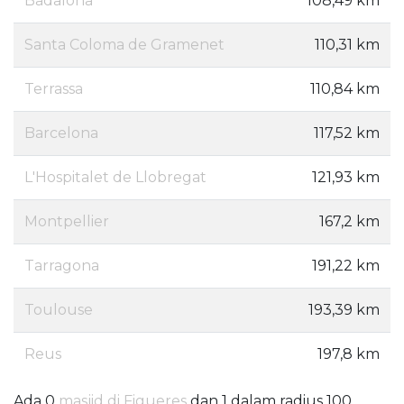
Badalona
108,49 km
Santa Coloma de Gramenet
110,31 km
Terrassa
110,84 km
Barcelona
117,52 km
L'Hospitalet de Llobregat
121,93 km
Montpellier
167,2 km
Tarragona
191,22 km
Toulouse
193,39 km
Reus
197,8 km
Ada 0
masjid di Figueres
dan 1 dalam radius 100