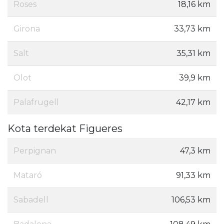
Roses
18,16 km
Girona
33,73 km
Salt
35,31 km
Olot
39,9 km
Palafrugell
42,17 km
Kota terdekat Figueres
Perpignan
47,3 km
Mataró
91,33 km
Sabadell
106,53 km