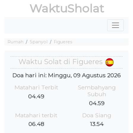
WaktuSholat
Rumah
Spanyol
Figueres
Waktu Solat di Figueres
Doa hari ini: Minggu, 09 Agustus 2026
Matahari Terbit
Sembahyang
Subuh
04.49
04.59
Matahari terbit
Doa Siang
06.48
13.54