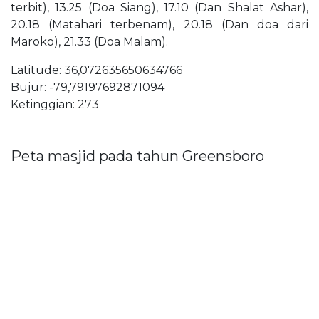
terbit), 13.25 (Doa Siang), 17.10 (Dan Shalat Ashar),
20.18 (Matahari terbenam), 20.18 (Dan doa dari
Maroko), 21.33 (Doa Malam).
Latitude: 36,072635650634766
Bujur: -79,79197692871094
Ketinggian: 273
Peta masjid pada tahun Greensboro