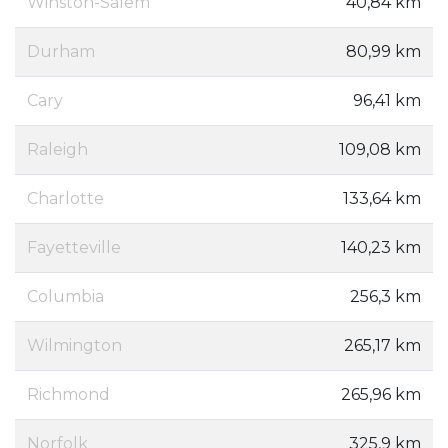
Winston-Salem
40,84 km
Durham
80,99 km
Cary
96,41 km
Raleigh
109,08 km
Charlotte
133,64 km
Fayetteville
140,23 km
Columbia
256,3 km
Wilmington
265,17 km
Richmond
265,96 km
Norfolk
325,9 km