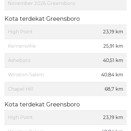
November 2026 Greensboro
Kota terdekat Greensboro
High Point
23,19 km
Kernersville
25,91 km
Asheboro
40,51 km
Winston-Salem
40,84 km
Chapel Hill
68,7 km
Kota terdekat Greensboro
High Point
23,19 km