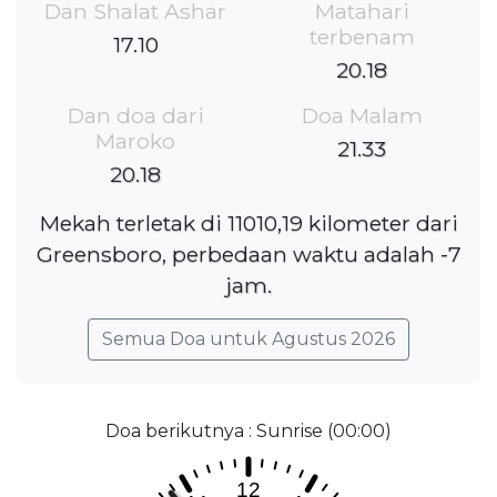
Dan Shalat Ashar
Matahari
terbenam
17.10
20.18
Dan doa dari
Doa Malam
Maroko
21.33
20.18
Mekah terletak di 11010,19 kilometer dari
Greensboro, perbedaan waktu adalah -7
jam.
Semua Doa untuk Agustus 2026
Doa berikutnya : Sunrise (00:00)