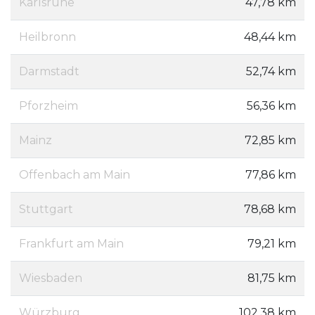
Karlsruhe
47,78 km
Heilbronn
48,44 km
Darmstadt
52,74 km
Pforzheim
56,36 km
Mainz
72,85 km
Offenbach am Main
77,86 km
Stuttgart
78,68 km
Frankfurt am Main
79,21 km
Wiesbaden
81,75 km
Würzburg
102,38 km