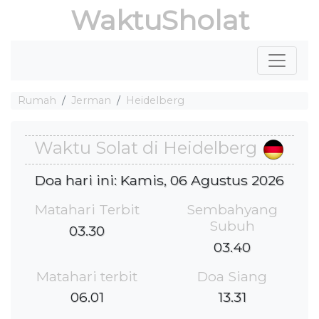
WaktuSholat
Rumah
Jerman
Heidelberg
Waktu Solat di Heidelberg
Doa hari ini: Kamis, 06 Agustus 2026
Matahari Terbit
Sembahyang
Subuh
03.30
03.40
Matahari terbit
Doa Siang
06.01
13.31