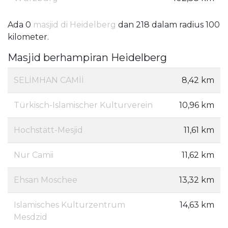
Ada 0
masjid di Heidelberg
dan 218 dalam radius 100
kilometer.
Masjid berhampiran Heidelberg
SELİMHAN CAMİİ
8,42 km
Türkisch-Islamischer Kulturverein
10,96 km
Hochstätt-Mesjid
11,61 km
Nur Camii
11,62 km
Ehsan Moschee
13,32 km
Islamisches Kulturzentrum
14,63 km
Mesdzid