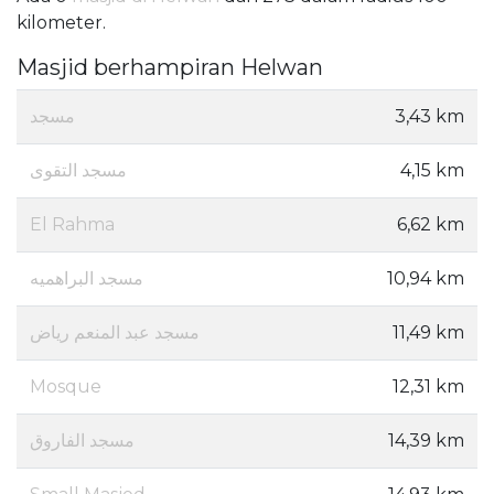
kilometer.
Masjid berhampiran Helwan
مسجد
3,43 km
مسجد التقوى
4,15 km
El Rahma
6,62 km
مسجد البراهميه
10,94 km
مسجد عبد المنعم رياض
11,49 km
Mosque
12,31 km
مسجد الفاروق
14,39 km