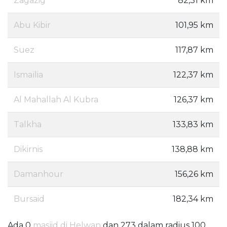
Zagazig
82,31 km
Abu Kibir
101,95 km
Suez
117,87 km
Ismaïlia
122,37 km
Al Mahallah Al Kubra
126,37 km
Talkha
133,83 km
Dikirnis
138,88 km
Damanhour
156,26 km
Bursaid
182,34 km
Ada 0
masjid di Helwan
dan 273 dalam radius 100