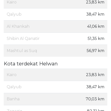
Kairo
23,83 km
Qalyub
38,47 km
Al Khankah
41,06 km
Shibin Al Qanatir
51,35 km
Mashtul as Suq
56,97 km
Kota terdekat Helwan
Kairo
23,83 km
Qalyub
38,47 km
Banha
70,03 km