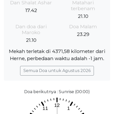
Dan Shalat Ashar
Matahari
terbenam
17.42
21.10
Dan doa dari
Doa Malam
Maroko
23.29
21.10
Mekah terletak di 4371,58 kilometer dari
Herne, perbedaan waktu adalah -1 jam.
Semua Doa untuk Agustus 2026
Doa berikutnya : Sunrise (00:00)