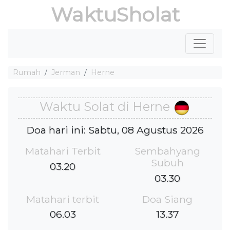
WaktuSholat
Rumah
Jerman
Herne
Waktu Solat di Herne
Doa hari ini: Sabtu, 08 Agustus 2026
Matahari Terbit
Sembahyang
Subuh
03.20
03.30
Matahari terbit
Doa Siang
06.03
13.37