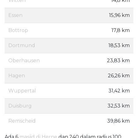
Witten
14,8 km
Essen
15,96 km
Bottrop
17,8 km
Dortmund
18,53 km
Oberhausen
23,83 km
Hagen
26,26 km
Wuppertal
31,42 km
Duisburg
32,53 km
Remscheid
39,86 km
Ada 6
masjid di Herne
dan 240 dalam radius 100