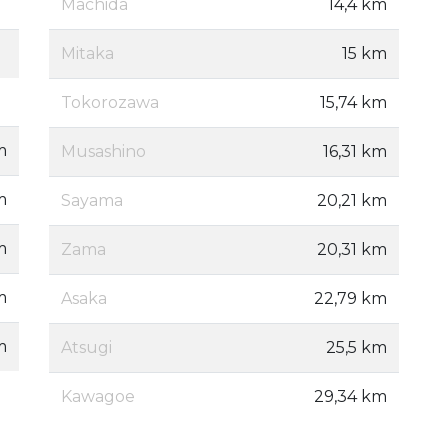
Machida
14,4 km
Mitaka
15 km
Tokorozawa
15,74 km
m
Musashino
16,31 km
m
Sayama
20,21 km
m
Zama
20,31 km
m
Asaka
22,79 km
m
Atsugi
25,5 km
Kawagoe
29,34 km