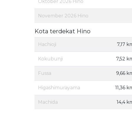
Oktober 2026 Hino
November 2026 Hino
Kota terdekat Hino
Hachioji
7,17 k
Kokubunji
7,52 k
Fussa
9,66 k
Higashimurayama
11,36 k
Machida
14,4 k