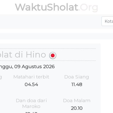
WaktuSholat
.Org
lat di Hino
inggu, 09 Agustus 2026
g
Matahari terbit
Doa Siang
04.54
11.48
Dan doa dari
Doa Malam
Maroko
20.10