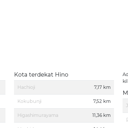
Kota terdekat Hino
A
ki
Hachioji
7,17 km
M
Kokubunji
7,52 km
Higashimurayama
11,36 km