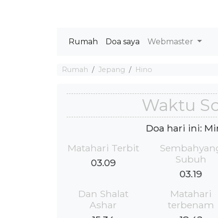
Rumah
Doa saya
Webmaster
Rumah
Jepang
Hino
Waktu So
Doa hari ini: M
Matahari Terbit
Sembahyan
Subuh
03.09
03.19
Dan Shalat
Matahari
Ashar
terbenam