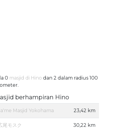
da 0
masjid di Hino
dan 2 dalam radius 100
lometer.
asjid berhampiran Hino
Ja'me Masjid Yokohama
23,42 km
広尾モスク
30,22 km