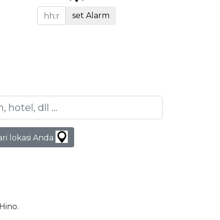
set Alarm
ari lokasi Anda
 Hino.