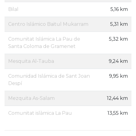
Bilal
5,16 km
Centro Islámico Baitul Mukarram
5,31 km
Comunitat Islámica La Pau de
5,32 km
Santa Coloma de Gramenet
Mesquita Al-Tauba
9,24 km
Comunidad Islámica de Sant Joan
9,95 km
Despí
Mezquita As-Salam
12,44 km
Comunitat islàmica La Pau
13,55 km