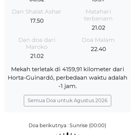
Dan Shalat Ashar
Matahari
terbenam
17.50
21.02
Dan doa dari
Doa Malam
Maroko
22.40
21.02
Mekah terletak di 4159,91 kilometer dari
Horta-Guinardó, perbedaan waktu adalah
-1 jam.
Semua Doa untuk Agustus 2026
Doa berikutnya : Sunrise (00:00)