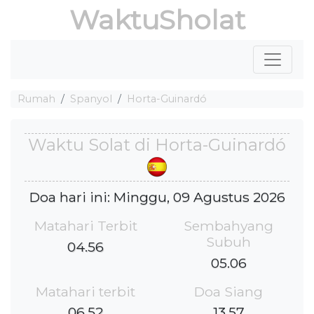
WaktuSholat
Rumah
Spanyol
Horta-Guinardó
Waktu Solat di Horta-Guinardó
Doa hari ini: Minggu, 09 Agustus 2026
Matahari Terbit
Sembahyang
Subuh
04.56
05.06
Matahari terbit
Doa Siang
06.52
13.57