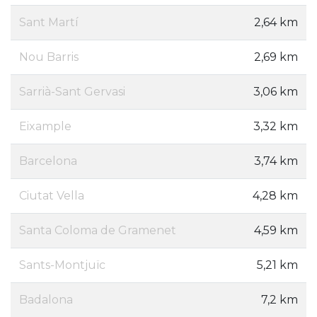
Sant Martí
2,64 km
Nou Barris
2,69 km
Sarrià-Sant Gervasi
3,06 km
Eixample
3,32 km
Barcelona
3,74 km
Ciutat Vella
4,28 km
Santa Coloma de Gramenet
4,59 km
Sants-Montjuïc
5,21 km
Badalona
7,2 km