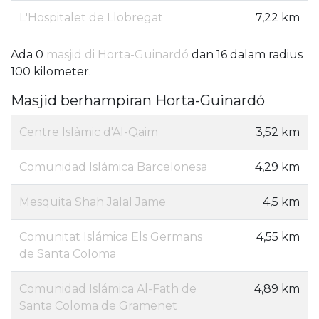
L'Hospitalet de Llobregat
7,22 km
Ada 0
masjid di Horta-Guinardó
dan 16 dalam radius
100 kilometer.
Masjid berhampiran Horta-Guinardó
Centre Islàmic d'Al-Qaim
3,52 km
Comunidad Islámica Barcelonesa
4,29 km
Mesquita Shah Jalal Jame
4,5 km
Comunitat Islámica Els Germans
4,55 km
de Santa Coloma
Comunidad Islámica Al-Fath de
4,89 km
Santa Coloma de Gramenet