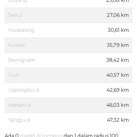
Goyang
25,08 km
Seoul
27,06 km
Hwaseong
30,61 km
Suwon
35,79 km
Seongnam
38,42 km
Guri
40,57 km
Uijeongbu-si
42,69 km
Hanam-si
46,03 km
Yangju-si
47,32 km
Ada 0
masjid di Incheon
dan 1 dalam radius 100