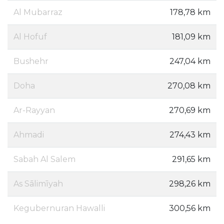
Al Mubarraz
178,78 km
Al Hofuf
181,09 km
Bushehr
247,04 km
Doha
270,08 km
Ar-Rayyan
270,69 km
Ahmadi
274,43 km
Sabah Al Salem
291,65 km
As Sālimīyah
298,26 km
Kegubernuran Hawalli
300,56 km