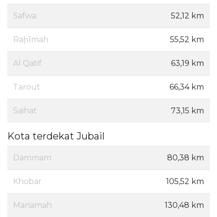
Safwa
52,12 km
Raḩīmah
55,52 km
Al Qatif
63,19 km
Tarout
66,34 km
Saihat
73,15 km
Kota terdekat Jubail
Dammam
80,38 km
Khobar
105,52 km
Manamah
130,48 km