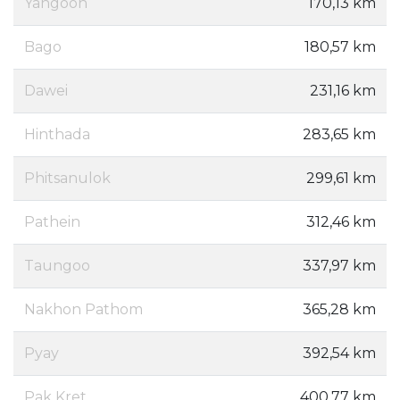
Yangoon
170,13 km
Bago
180,57 km
Dawei
231,16 km
Hinthada
283,65 km
Phitsanulok
299,61 km
Pathein
312,46 km
Taungoo
337,97 km
Nakhon Pathom
365,28 km
Pyay
392,54 km
Pak Kret
400,77 km