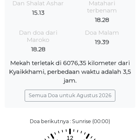
Dan Shalat Ashar
Matahari
terbenam
15.13
18.28
Dan doa dari
Doa Malam
Maroko
19.39
18.28
Mekah terletak di 6076,35 kilometer dari
Kyaikkhami, perbedaan waktu adalah 3,5
jam.
Semua Doa untuk Agustus 2026
Doa berikutnya : Sunrise (00:00)