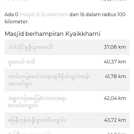
Ada 0
masjid di Kyaikkhami
dan 16 dalam radius 100
kilometer.
Masjid berhampiran Kyaikkhami
ဒါဒါဘိုင်စွန္နီဂျာမေဗလီ
37,08 km
မူဆလင် ဗလီ
40,37 km
အလ်ဟဂျ်မောင်လာနာဆူဖီရိုက်ဆူလ်တန်း
41,78 km
အဟမဒ်ရှား
အစ္စလာမ့်အခြေခံဘာသာရေး
42,04 km
စာသင်ကျောင်း
မြေနီကုန်းစန္နီဂျာဗလီကျောင်း
43,72 km