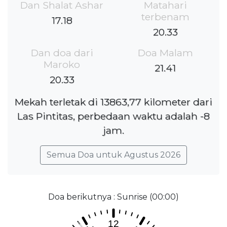
Dan Shalat Ashar
Matahari
terbenam
17.18
20.33
Dan doa dari
Doa Malam
Maroko
21.41
20.33
Mekah terletak di 13863,77 kilometer dari
Las Pintitas, perbedaan waktu adalah -8
jam.
Semua Doa untuk Agustus 2026
Doa berikutnya : Sunrise (00:00)