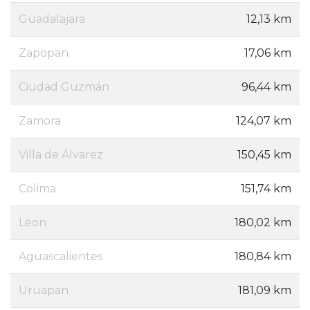
Guadalajara
12,13 km
Zapopan
17,06 km
Ciudad Guzmán
96,44 km
Zamora
124,07 km
Villa de Álvarez
150,45 km
Colima
151,74 km
Leon
180,02 km
Aguascalientes
180,84 km
Uruapan
181,09 km