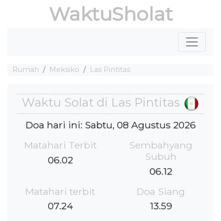
WaktuSholat
Rumah
Meksiko
Las Pintitas
Waktu Solat di Las Pintitas
Doa hari ini: Sabtu, 08 Agustus 2026
Matahari Terbit
Sembahyang
Subuh
06.02
06.12
Matahari terbit
Doa Siang
07.24
13.59