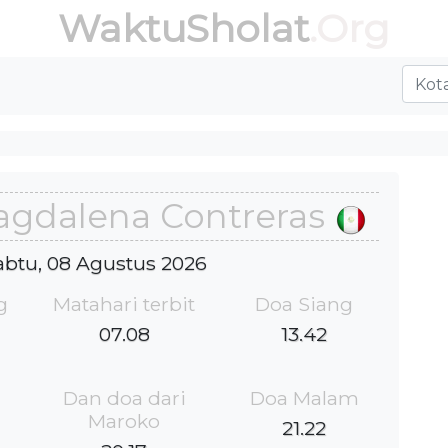
WaktuSholat
.Org
agdalena Contreras
Sabtu, 08 Agustus 2026
g
Matahari terbit
Doa Siang
07.08
13.42
Dan doa dari
Doa Malam
Maroko
21.22