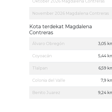
Oktober 2026 Magdalena Contreras
November 2026 Magdalena Contreras
Kota terdekat Magdalena
Contreras
Álvaro Obregón
3,05 k
Coyoacán
5,44 k
Tlalpan
6,59 k
Colonia del Valle
7,9 k
Benito Juarez
9,24 k