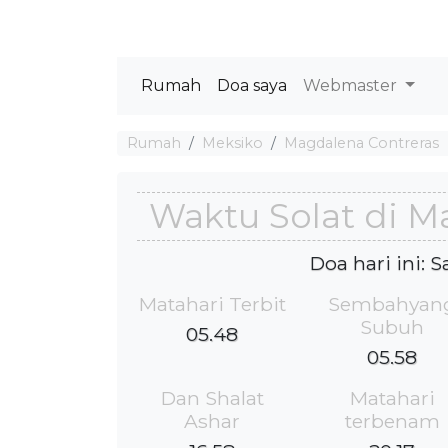
Rumah
Doa saya
Webmaster
Rumah
Meksiko
Magdalena Contreras
Waktu Solat di M
Doa hari ini: 
Matahari Terbit
Sembahyan
Subuh
05.48
05.58
Dan Shalat
Matahari
Ashar
terbenam