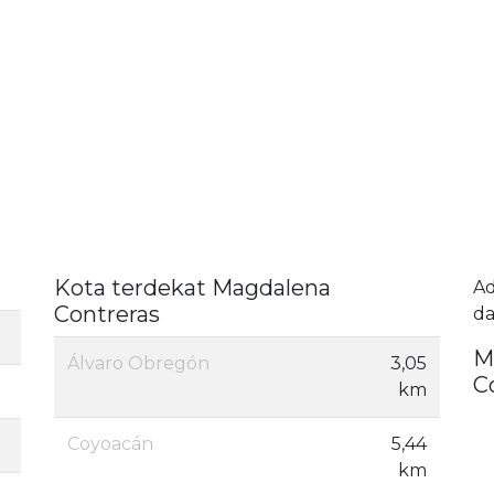
Kota terdekat Magdalena
A
Contreras
da
M
Álvaro Obregón
3,05
C
km
Coyoacán
5,44
km