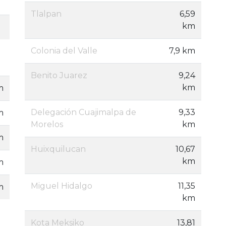
Tlalpan
6,59
km
Colonia del Valle
7,9 km
Benito Juarez
9,24
km
m
Delegación Cuajimalpa de
9,33
m
Morelos
km
m
Huixquilucan
10,67
km
m
Miguel Hidalgo
11,35
m
km
Kota Meksiko
13,81