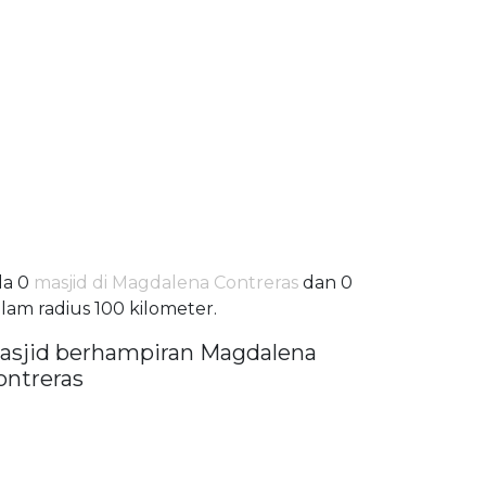
da 0
masjid di Magdalena Contreras
dan 0
lam radius 100 kilometer.
asjid berhampiran Magdalena
ontreras