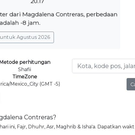
20.17
eter dari Magdalena Contreras, perbedaan
adalah -8 jam.
untuk Agustus 2026
Metode perhitungan
Shafii
TimeZone
ica/Mexico_City (GMT -5)
C
agdalena Contreras?
ari ini, Fajr, Dhuhr, Asr, Maghrib & Isha'a. Dapatkan wak