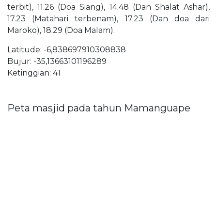
terbit), 11.26 (Doa Siang), 14.48 (Dan Shalat Ashar),
17.23 (Matahari terbenam), 17.23 (Dan doa dari
Maroko), 18.29 (Doa Malam).
Latitude: -6,838697910308838
Bujur: -35,13663101196289
Ketinggian: 41
Peta masjid pada tahun Mamanguape