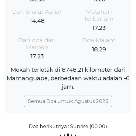
Dan Shalat Ashar
Matahari
terbenam
14.48
17.23
Dan doa dari
Doa Malam
Maroko
18.29
17.23
Mekah terletak di 8748,21 kilometer dari
Mamanguape, perbedaan waktu adalah -6
jam.
Semua Doa untuk Agustus 2026
Doa berikutnya : Sunrise (00:00)