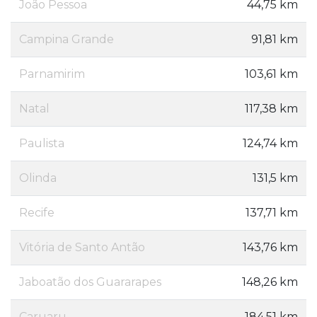
João Pessoa
44,75 km
Campina Grande
91,81 km
Parnamirim
103,61 km
Natal
117,38 km
Paulista
124,74 km
Olinda
131,5 km
Recife
137,71 km
Vitória de Santo Antão
143,76 km
Jaboatão dos Guararapes
148,26 km
Caruaru
184,51 km