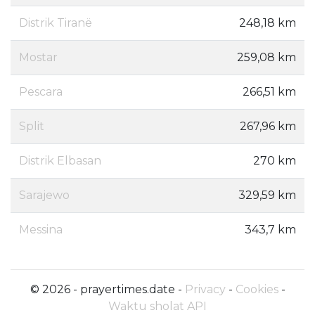
Distrik Tiranë
248,18 km
Mostar
259,08 km
Pescara
266,51 km
Split
267,96 km
Distrik Elbasan
270 km
Sarajewo
329,59 km
Messina
343,7 km
© 2026 - prayertimes.date -
Privacy
-
Cookies
-
Waktu sholat API