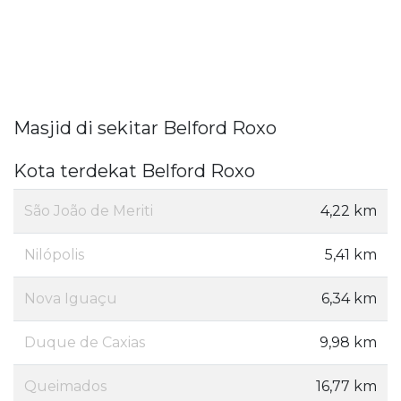
Masjid di sekitar Belford Roxo
Kota terdekat Belford Roxo
São João de Meriti
4,22 km
Nilópolis
5,41 km
Nova Iguaçu
6,34 km
Duque de Caxias
9,98 km
Queimados
16,77 km