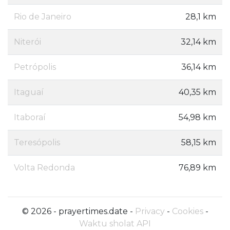
Rio de Janeiro
28,1 km
Niterói
32,14 km
Petrópolis
36,14 km
Itaguaí
40,35 km
Itaboraí
54,98 km
Teresópolis
58,15 km
Volta Redonda
76,89 km
© 2026 - prayertimes.date -
Privacy
-
Cookies
-
Waktu sholat API