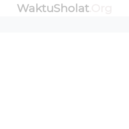
WaktuSholat
.Org