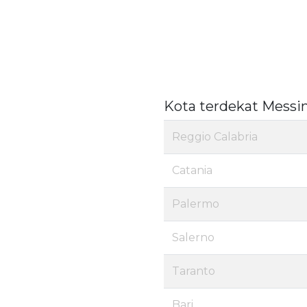
Kota terdekat Messi
Reggio Calabria
Catania
Palermo
Salerno
Taranto
Bari