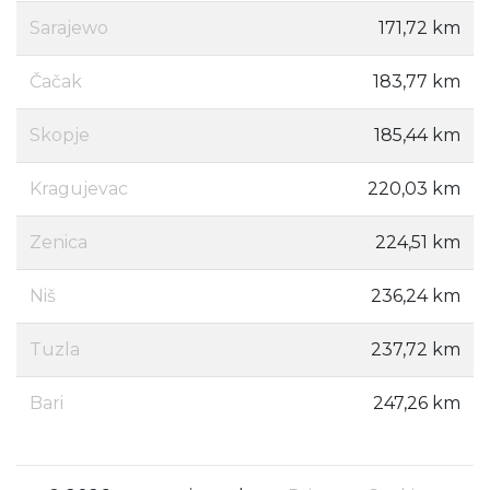
Sarajewo
171,72 km
Čačak
183,77 km
Skopje
185,44 km
Kragujevac
220,03 km
Zenica
224,51 km
Niš
236,24 km
Tuzla
237,72 km
Bari
247,26 km