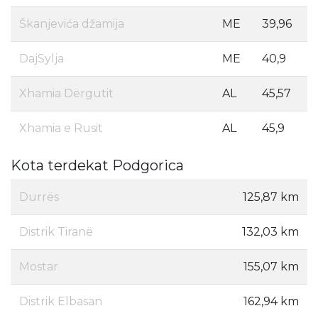
Škanjevića džamija
ME
39,96
DajSylja
ME
40,9
Xhamia Dërgutit
AL
45,57
Xhamia e Rusit
AL
45,9
Kota terdekat Podgorica
Durrës
125,87 km
Distrik Tiranë
132,03 km
Mostar
155,07 km
Distrik Elbasan
162,94 km