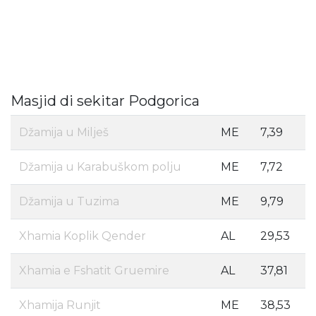
Masjid di sekitar Podgorica
Džamija u Milješ
ME
7,39
Džamija u Karabuškom polju
ME
7,72
Džamija u Tuzima
ME
9,79
Xhamia Koplik Qender
AL
29,53
Xhamia e Fshatit Gruemire
AL
37,81
Xhamija Runjit
ME
38,53