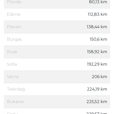
Plovdiv
80,13 km
Edirne
112,83 km
Pleven
138,44 km
Burgas
150,6 km
Ruse
158,92 km
Sofia
192,29 km
Varna
206 km
Tekirdağ
224,19 km
Bukares
225,52 km