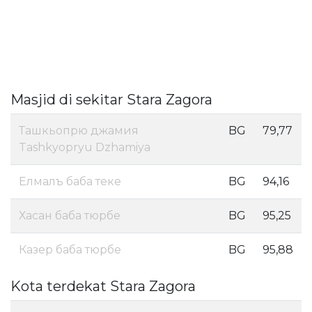
Masjid di sekitar Stara Zagora
Ташкьопрю джамия
BG
79,77
Tashkyopryu Dzhamiya
Елмалъ баба теке
BG
94,16
Хасан баба тюрбе
BG
95,25
Казер баба тюрбе
BG
95,88
Kota terdekat Stara Zagora