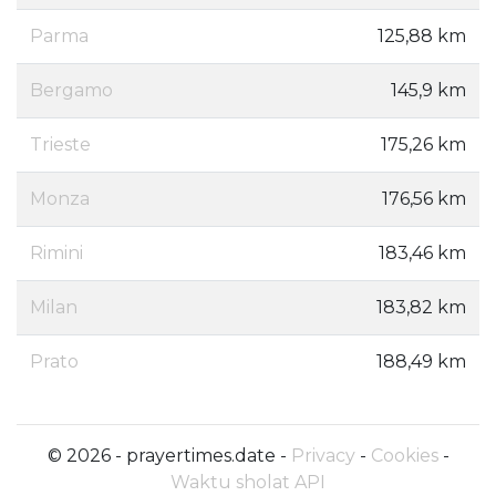
Parma
125,88 km
Bergamo
145,9 km
Trieste
175,26 km
Monza
176,56 km
Rimini
183,46 km
Milan
183,82 km
Prato
188,49 km
© 2026 - prayertimes.date -
Privacy
-
Cookies
-
Waktu sholat API