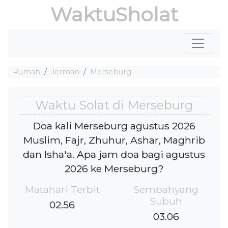
WaktuSholat
Rumah
Jerman
Merseburg
Waktu Solat di Merseburg
Doa kali Merseburg agustus 2026
Muslim, Fajr, Zhuhur, Ashar, Maghrib
dan Isha'a. Apa jam doa bagi agustus
2026 ke Merseburg?
Matahari Terbit
Sembahyang
Subuh
02.56
03.06