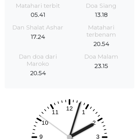
Matahari terbit
Doa Siang
05.41
13.18
Dan Shalat Ashar
Matahari
terbenam
17.24
20.54
Dan doa dari
Doa Malam
Maroko
23.15
20.54