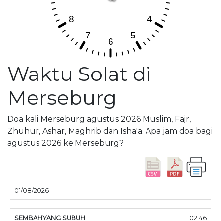
Waktu Solat di
Merseburg
Doa kali Merseburg agustus 2026 Muslim, Fajr,
Zhuhur, Ashar, Maghrib dan Isha'a. Apa jam doa bagi
agustus 2026 ke Merseburg?
01/08/2026
SEMBAHYANG
MATAHARI
DOA
02.46
TANGGAL
SUBUH
TERBIT
SIANG