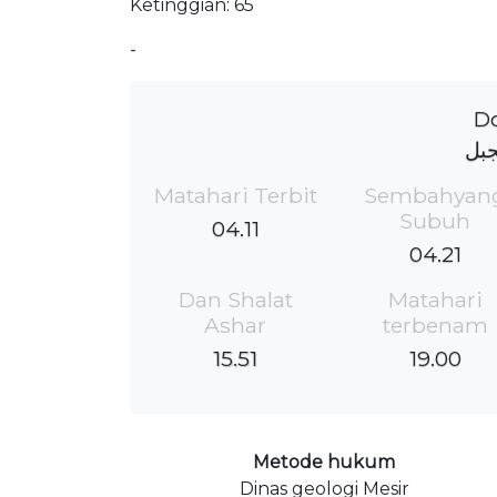
Ketinggian: 65
-
Do
جبل
Matahari Terbit
Sembahyan
Subuh
04.11
04.21
Dan Shalat
Matahari
Ashar
terbenam
15.51
19.00
Metode hukum
Dinas geologi Mesir