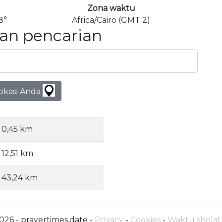
Zona waktu
8°
Africa/Cairo (GMT 2)
an pencarian
lokasi Anda
0,45 km
12,51 km
43,24 km
026 - prayertimes.date -
Privacy
-
Cookies
-
Waktu sholat