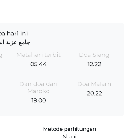
a hari ini
جامع عزبة ال
g
Matahari terbit
Doa Siang
05.44
12.22
Dan doa dari
Doa Malam
Maroko
20.22
19.00
Metode perhitungan
Shafii