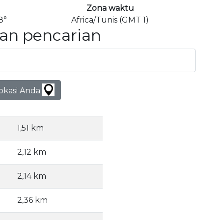
Zona waktu
8°
Africa/Tunis (GMT 1)
an pencarian
lokasi Anda
1,51 km
2,12 km
2,14 km
2,36 km