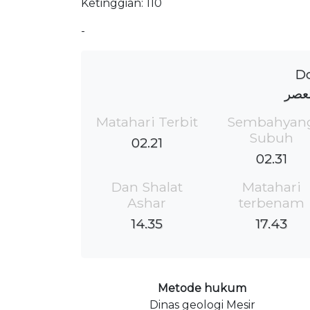
Ketinggian: 110
-
Do
عصر
Matahari Terbit
Sembahyan
Subuh
02.21
02.31
Dan Shalat
Matahari
Ashar
terbenam
14.35
17.43
Metode hukum
Dinas geologi Mesir