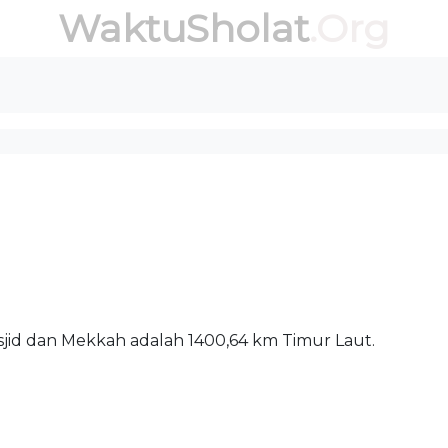
WaktuSholat
.Org
k antara masjid dan Mekkah adalah 1400,64 km Timur Laut.