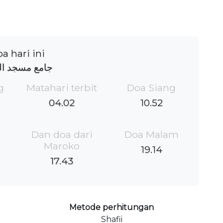
a hari ini
جامع مسجد ال
g
Matahari terbit
Doa Siang
04.02
10.52
Dan doa dari
Doa Malam
Maroko
19.14
17.43
Metode perhitungan
Shafii