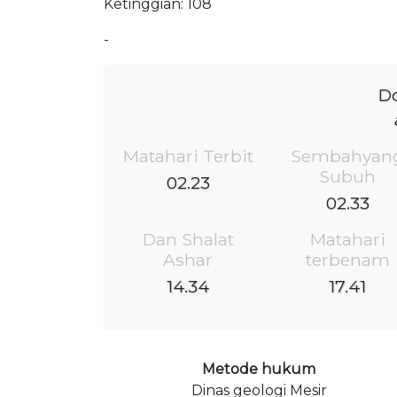
Ketinggian: 108
-
Do
Matahari Terbit
Sembahyan
Subuh
02.23
02.33
Dan Shalat
Matahari
Ashar
terbenam
14.34
17.41
Metode hukum
Dinas geologi Mesir