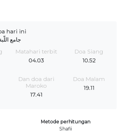
a hari ini
جامع اللّبة
g
Matahari terbit
Doa Siang
04.03
10.52
Dan doa dari
Doa Malam
Maroko
19.11
17.41
Metode perhitungan
Shafii