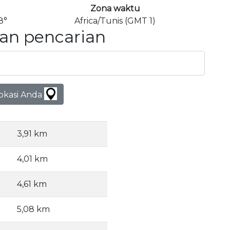
Zona waktu
8°
Africa/Tunis (GMT 1)
an pencarian
lokasi Anda
3,91 km
4,01 km
4,61 km
5,08 km