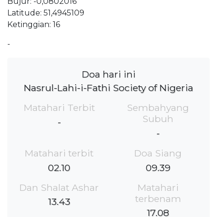
Bujur: -0,0802016
Latitude: 51,4945109
Ketinggian: 16
-
Doa hari ini
Nasrul-Lahi-i-Fathi Society of Nigeria
Matahari Terbit
Sembahyang
Subuh
-
-
Matahari terbit
Doa Siang
02.10
09.39
Dan Shalat Ashar
Matahari
terbenam
13.43
17.08