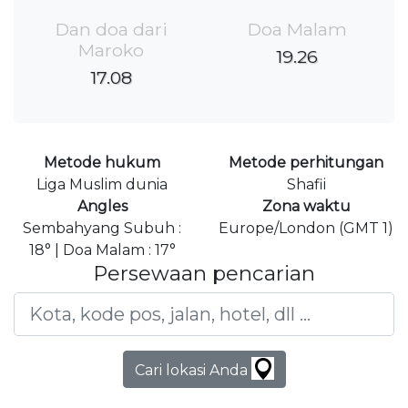
Dan doa dari
Doa Malam
Maroko
19.26
17.08
Metode hukum
Metode perhitungan
Liga Muslim dunia
Shafii
Angles
Zona waktu
Sembahyang Subuh :
Europe/London (GMT 1)
18° | Doa Malam : 17°
Persewaan pencarian
Cari lokasi Anda