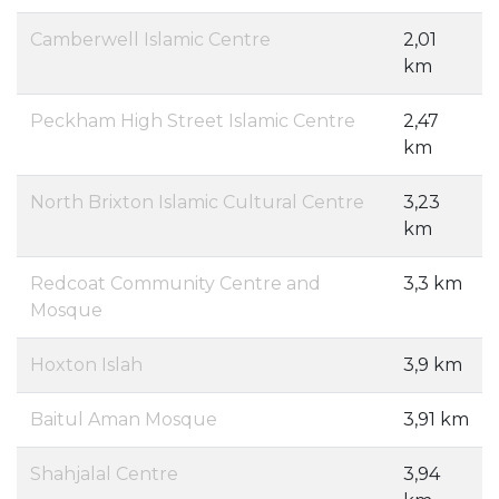
Camberwell Islamic Centre
2,01
km
Peckham High Street Islamic Centre
2,47
km
North Brixton Islamic Cultural Centre
3,23
km
Redcoat Community Centre and
3,3 km
Mosque
Hoxton Islah
3,9 km
Baitul Aman Mosque
3,91 km
Shahjalal Centre
3,94