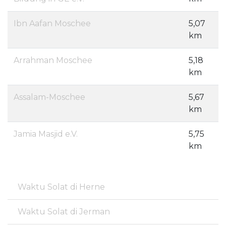
Ibn Aafan Moschee
5,07
km
Arrahman Moschee
5,18
km
Assalam-Moschee
5,67
km
Jamia Masjid e.V.
5,75
km
Waktu Solat di Herne
Waktu Solat di Jerman