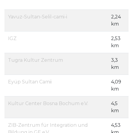
Yavuz-Sultan-Selil-cami-i
2,24
km
IGZ
2,53
km
Tugra Kultur Zentrum
3,3
km
Eyüp Sultan Camii
4,09
km
Kultur Center Bosna Bochum e.V.
4,5
km
ZIB-Zentrum für Integration und
4,53
Bildung in GE e.V.
km