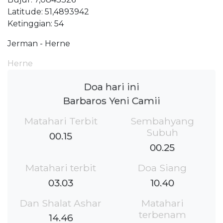
Latitude: 51,4893942
Ketinggian: 54
Jerman - Herne
Herne
Doa hari ini
Barbaros Yeni Camii
Matahari Terbit
Sembahyang
Subuh
00.15
00.25
Matahari terbit
Doa Siang
03.03
10.40
Dan Shalat Ashar
Matahari
terbenam
14.46