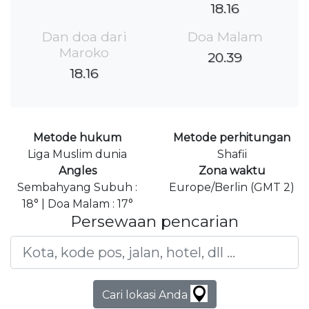
18.16
Dan doa dari
Doa Malam
Maroko
20.39
18.16
Metode hukum
Metode perhitungan
Liga Muslim dunia
Shafii
Angles
Zona waktu
Sembahyang Subuh :
Europe/Berlin (GMT 2)
18° | Doa Malam : 17°
Persewaan pencarian
Cari lokasi Anda