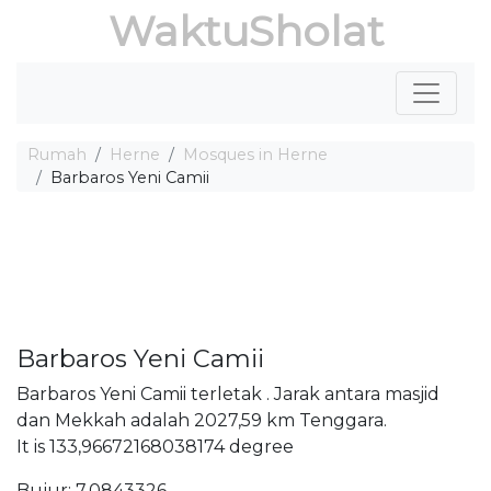
WaktuSholat
Rumah
Herne
Mosques in Herne
Barbaros Yeni Camii
Barbaros Yeni Camii
Barbaros Yeni Camii terletak . Jarak antara masjid
dan Mekkah adalah 2027,59 km Tenggara.
It is 133,96672168038174 degree
Bujur: 7,0843326