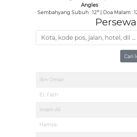
Angles
Sembahyang Subuh : 12° | Doa Malam : 1
Persewa
Cari 
Ibn Omaïr
EL Fath
Imam Ali
Hamza