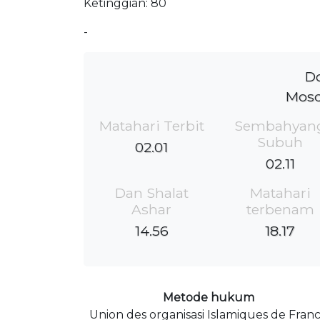
Ketinggian: 80
-
Do
Mosq
Matahari Terbit
Sembahyan
Subuh
02.01
02.11
Dan Shalat
Matahari
Ashar
terbenam
14.56
18.17
Metode hukum
Union des organisasi Islamiques de Fran