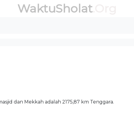
WaktuSholat
.Org
masjid dan Mekkah adalah 2175,87 km Tenggara.