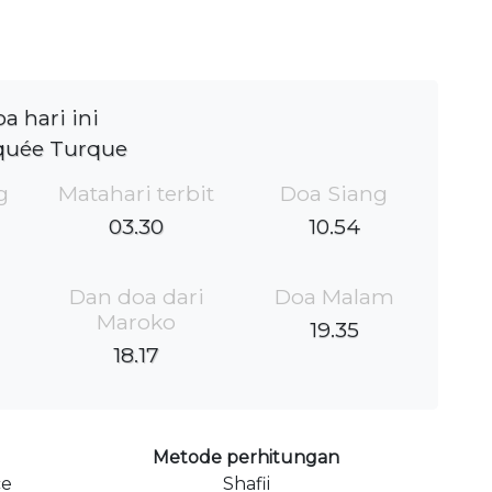
a hari ini
uée Turque
g
Matahari terbit
Doa Siang
03.30
10.54
Dan doa dari
Doa Malam
Maroko
19.35
18.17
Metode perhitungan
ce
Shafii