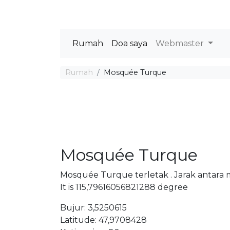
Rumah
Doa saya
Webmaster
Rumah
Mosquée Turque
Mosquée Turque
Mosquée Turque terletak . Jarak antara 
It is 115,79616056821288 degree
Bujur: 3,5250615
Latitude: 47,9708428