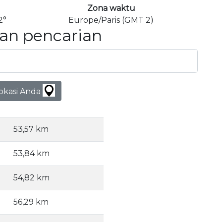
Zona waktu
2°
Europe/Paris (GMT 2)
an pencarian
lokasi Anda
53,57 km
53,84 km
54,82 km
56,29 km