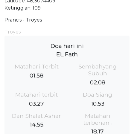
Latitude: 48,3074409
Ketinggian: 109
Prancis - Troyes
Troyes
Doa hari ini
EL Fath
Matahari Terbit
Sembahyang
Subuh
01.58
02.08
Matahari terbit
Doa Siang
03.27
10.53
Dan Shalat Ashar
Matahari
terbenam
14.55
18.17