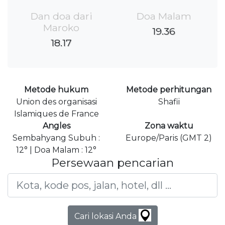
Dan doa dari
Doa Malam
Maroko
19.36
18.17
Metode hukum
Metode perhitungan
Union des organisasi
Shafii
Islamiques de France
Angles
Zona waktu
Sembahyang Subuh :
Europe/Paris (GMT 2)
12° | Doa Malam : 12°
Persewaan pencarian
Cari lokasi Anda