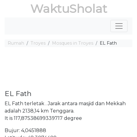
WaktuSholat
Rumah
Troyes
Mosques in Troyes
EL Fath
EL Fath
EL Fath terletak . Jarak antara masjid dan Mekkah
adalah 2138,14 km Tenggara.
It is 117,87538699339717 degree
Bujur: 4,0451888