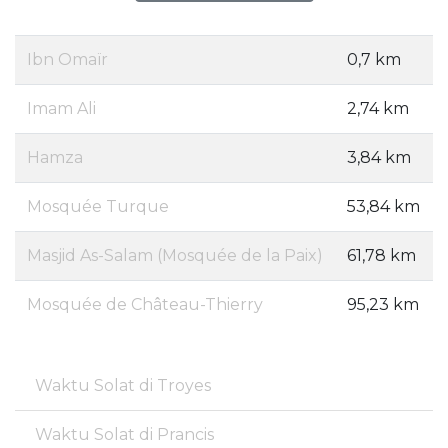
Ibn Omaïr
0,7 km
Imam Ali
2,74 km
Hamza
3,84 km
Mosquée Turque
53,84 km
Masjid As-Salam (Mosquée de la Paix)
61,78 km
Mosquée de Château-Thierry
95,23 km
Waktu Solat di Troyes
Waktu Solat di Prancis