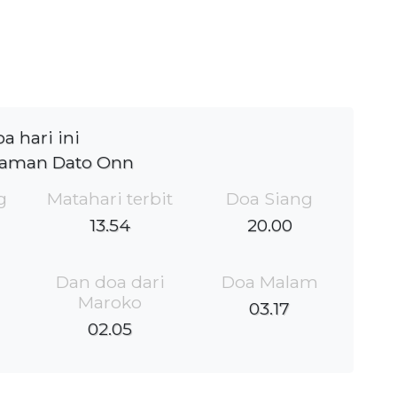
a hari ini
Taman Dato Onn
g
Matahari terbit
Doa Siang
13.54
20.00
Dan doa dari
Doa Malam
Maroko
03.17
02.05