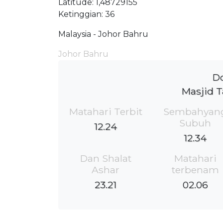
Latitude: 1,48729155
Ketinggian: 36
Malaysia - Johor Bahru
Johor Bahru
Do
Masjid 
Matahari Terbit
Sembahyan
Subuh
12.24
12.34
Dan Shalat
Matahari
Ashar
terbenam
23.21
02.06