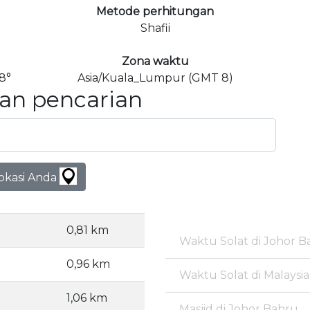
Metode perhitungan
Shafii
Zona waktu
8°
Asia/Kuala_Lumpur (GMT 8)
an pencarian
lokasi Anda
0,81 km
Waktu Solat di Johor B
0,96 km
Waktu Solat di Malaysia
1,06 km
Masjid di Johor Bahru