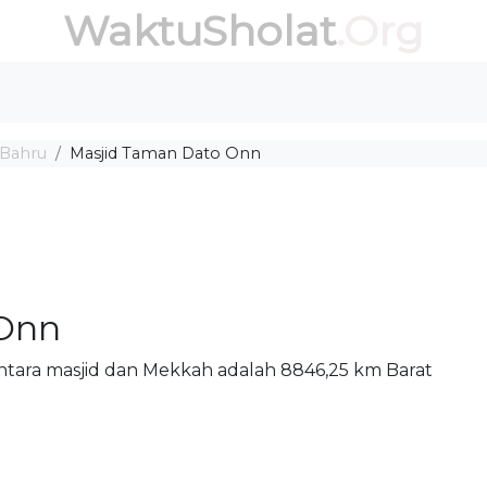
WaktuSholat
.Org
 Bahru
Masjid Taman Dato Onn
 Onn
antara masjid dan Mekkah adalah 8846,25 km Barat