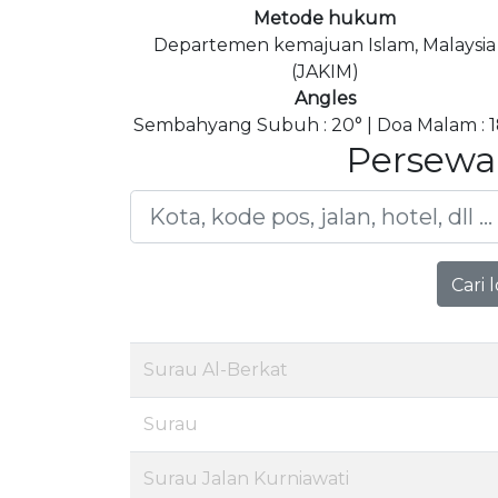
Metode hukum
Departemen kemajuan Islam, Malaysia
(JAKIM)
Angles
Sembahyang Subuh : 20° | Doa Malam : 1
Persewa
Cari 
Surau Al-Berkat
Surau
Surau Jalan Kurniawati