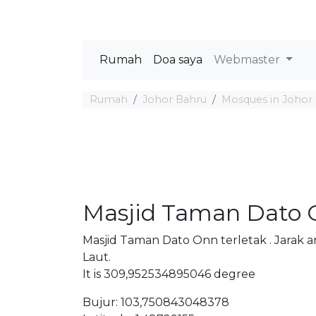
Rumah
Doa saya
Webmaster
Rumah
Johor Bahru
Mosques in Johor
Masjid Taman Dato
Masjid Taman Dato Onn terletak . Jarak 
Laut.
It is 309,952534895046 degree
Bujur: 103,750843048378