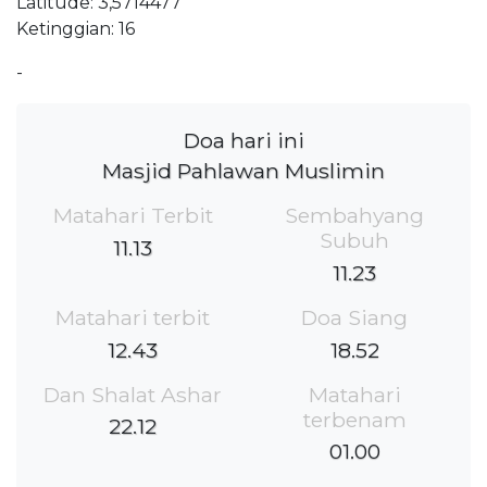
Latitude: 3,5714477
Ketinggian: 16
-
Doa hari ini
Masjid Pahlawan Muslimin
Matahari Terbit
Sembahyang
Subuh
11.13
11.23
Matahari terbit
Doa Siang
12.43
18.52
Dan Shalat Ashar
Matahari
terbenam
22.12
01.00