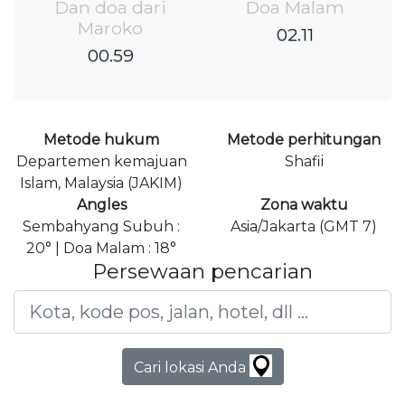
Dan doa dari
Doa Malam
Maroko
02.11
00.59
Metode hukum
Metode perhitungan
Departemen kemajuan
Shafii
Islam, Malaysia (JAKIM)
Angles
Zona waktu
Sembahyang Subuh :
Asia/Jakarta (GMT 7)
20° | Doa Malam : 18°
Persewaan pencarian
Cari lokasi Anda