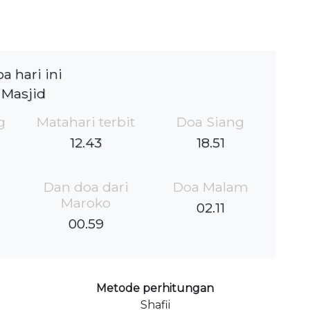
a hari ini
Masjid
g
Matahari terbit
Doa Siang
12.43
18.51
Dan doa dari
Doa Malam
Maroko
02.11
00.59
Metode perhitungan
Shafii