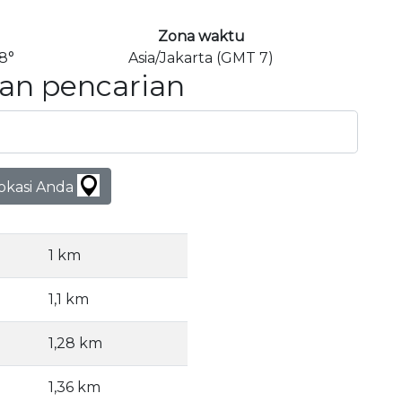
Zona waktu
8°
Asia/Jakarta (GMT 7)
an pencarian
lokasi Anda
1 km
1,1 km
1,28 km
1,36 km