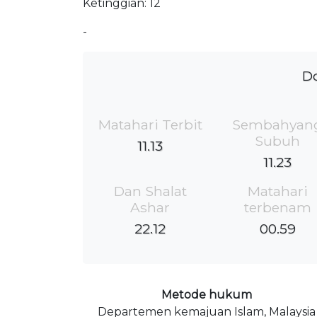
Ketinggian: 12
-
Do
Matahari Terbit
Sembahyan
Subuh
11.13
11.23
Dan Shalat
Matahari
Ashar
terbenam
22.12
00.59
Metode hukum
Departemen kemajuan Islam, Malaysia