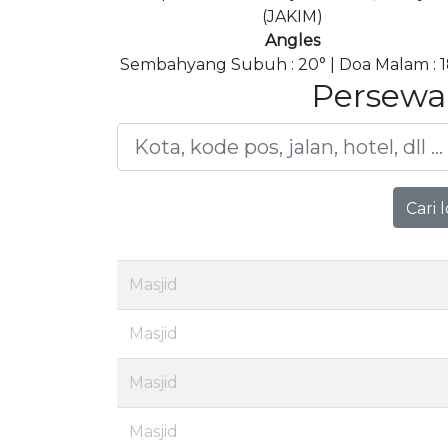
(JAKIM)
Angles
Sembahyang Subuh : 20° | Doa Malam : 1
Persewa
Cari 
Masjid
Masjid
Masjid
Masjid