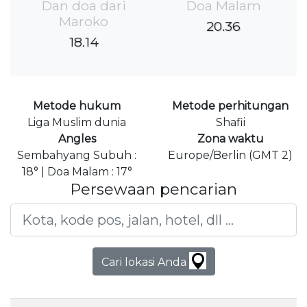
Dan doa dari
Doa Malam
Maroko
20.36
18.14
Metode hukum
Metode perhitungan
Liga Muslim dunia
Shafii
Angles
Zona waktu
Sembahyang Subuh :
Europe/Berlin (GMT 2)
18° | Doa Malam : 17°
Persewaan pencarian
Cari lokasi Anda