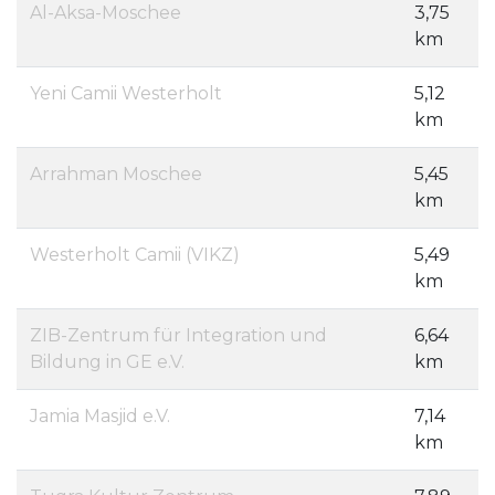
Al-Aksa-Moschee
3,75
km
Yeni Camii Westerholt
5,12
km
Arrahman Moschee
5,45
km
Westerholt Camii (VIKZ)
5,49
km
ZIB-Zentrum für Integration und
6,64
Bildung in GE e.V.
km
Jamia Masjid e.V.
7,14
km