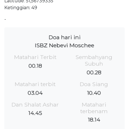
Latitude: 51,56739335
Ketinggian: 49
-
Doa hari ini
ISBZ Nebevi Moschee
Matahari Terbit
Sembahyang
Subuh
00.18
00.28
Matahari terbit
Doa Siang
03.04
10.40
Dan Shalat Ashar
Matahari
terbenam
14.45
18.14