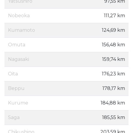
Yatsushiro
97,55 km
Nobeoka
111,27 km
Kumamoto
124,69 km
Omuta
156,48 km
Nagasaki
159,74 km
Oita
176,23 km
Beppu
178,17 km
Kurume
184,88 km
Saga
185,55 km
Chikushino
203,59 km