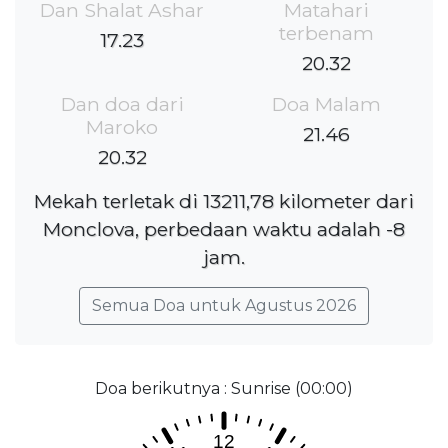
Dan Shalat Ashar
Matahari
terbenam
17.23
20.32
Dan doa dari
Doa Malam
Maroko
21.46
20.32
Mekah terletak di 13211,78 kilometer dari
Monclova, perbedaan waktu adalah -8
jam.
Semua Doa untuk Agustus 2026
Doa berikutnya : Sunrise (00:00)