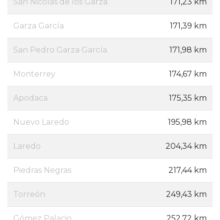
San Nicolás de los Garza
171,23 km
Garza García
171,39 km
San Pedro Garza García
171,98 km
Monterrey
174,67 km
Apodaca
175,35 km
Nuevo Laredo
195,98 km
Laredo
204,34 km
Piedras Negras
217,44 km
Torreón
249,43 km
Gómez Palacio
252,72 km