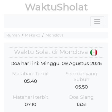
WaktuSholat
Rumah
Meksiko
Monclova
Waktu Solat di Monclova
Doa hari ini: Minggu, 09 Agustus 2026
Matahari Terbit
Sembahyang
Subuh
05.40
05.50
Matahari terbit
Doa Siang
07.10
13.51