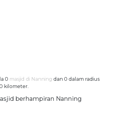
da 0
masjid di Nanning
dan 0 dalam radius
0 kilometer.
asjid berhampiran Nanning