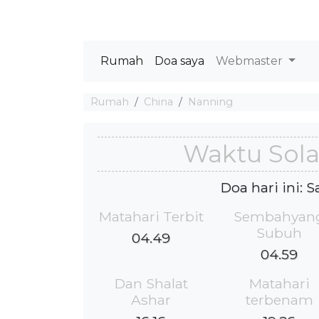
Rumah
Doa saya
Webmaster
Rumah
China
Nanning
Waktu Sola
Doa hari ini: 
Matahari Terbit
Sembahyan
Subuh
04.49
04.59
Dan Shalat
Matahari
Ashar
terbenam