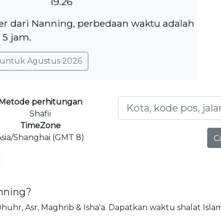
19.26
ter dari Nanning, perbedaan waktu adalah
5 jam.
untuk Agustus 2026
Metode perhitungan
Shafii
TimeZone
Asia/Shanghai (GMT 8)
C
anning?
, Dhuhr, Asr, Maghrib & Isha'a. Dapatkan waktu shalat Isla