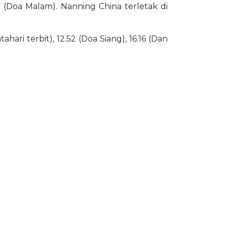
0 (Doa Malam). Nanning China terletak di
ari terbit), 12.52 (Doa Siang), 16.16 (Dan