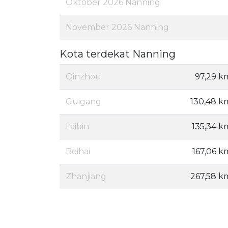
Oktober 2026 Nanning
November 2026 Nanning
Kota terdekat Nanning
Qinzhou
97,29 k
Guigang
130,48 k
Laibin
135,34 k
Beihai
167,06 k
Zhanjiang
267,58 k