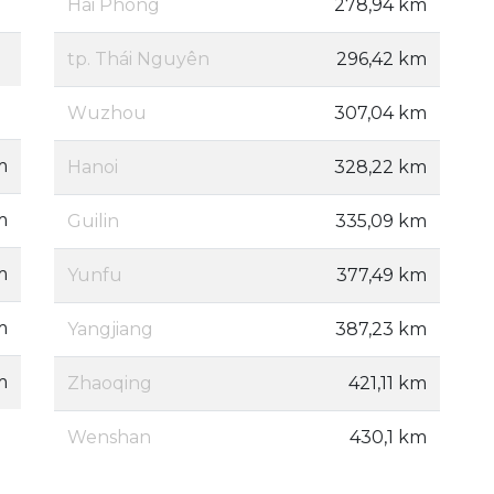
Hai Phong
278,94 km
tp. Thái Nguyên
296,42 km
Wuzhou
307,04 km
m
Hanoi
328,22 km
m
Guilin
335,09 km
m
Yunfu
377,49 km
m
Yangjiang
387,23 km
m
Zhaoqing
421,11 km
Wenshan
430,1 km