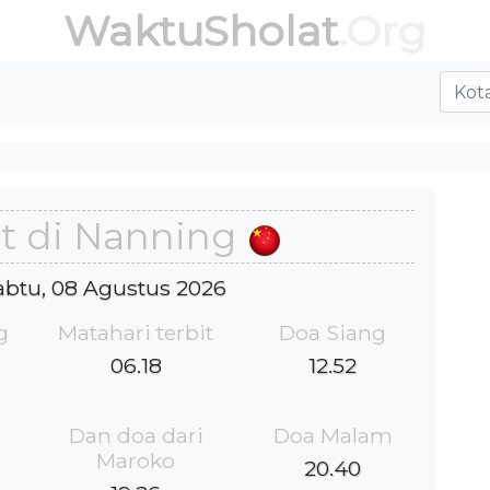
WaktuSholat
.Org
t di Nanning
Sabtu, 08 Agustus 2026
g
Matahari terbit
Doa Siang
06.18
12.52
Dan doa dari
Doa Malam
Maroko
20.40