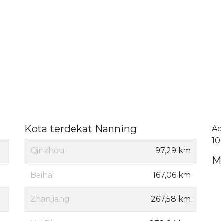
Kota terdekat Nanning
A
10
Qinzhou
97,29 km
M
Beihai
167,06 km
Zhanjiang
267,58 km