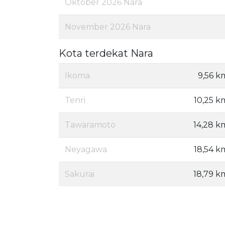
Oktober 2026 Nara
November 2026 Nara
Kota terdekat Nara
Ikoma
9,56 k
Tenri
10,25 k
Tawaramoto
14,28 k
Neyagawa
18,54 k
Sakurai
18,79 k