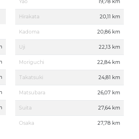
Yao
19,78 km
Hirakata
20,11 km
Kadoma
20,86 km
m
Uji
22,13 km
m
Moriguchi
22,84 km
m
Takatsuki
24,81 km
m
Matsubara
26,07 km
m
Suita
27,64 km
Osaka
27,78 km