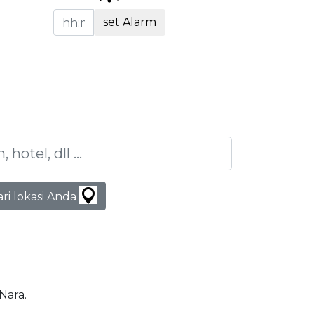
set Alarm
ari lokasi Anda
 Nara.