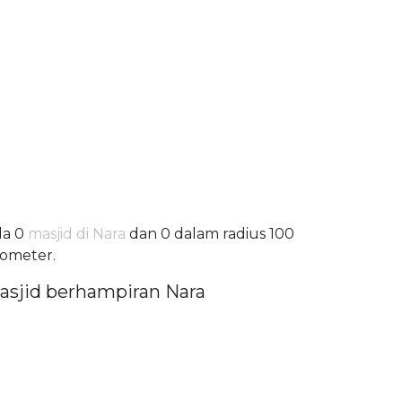
da 0
masjid di Nara
dan 0 dalam radius 100
lometer.
asjid berhampiran Nara