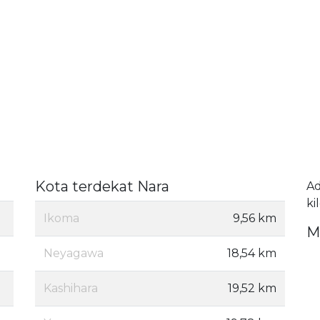
Kota terdekat Nara
A
ki
Ikoma
9,56 km
M
Neyagawa
18,54 km
Kashihara
19,52 km