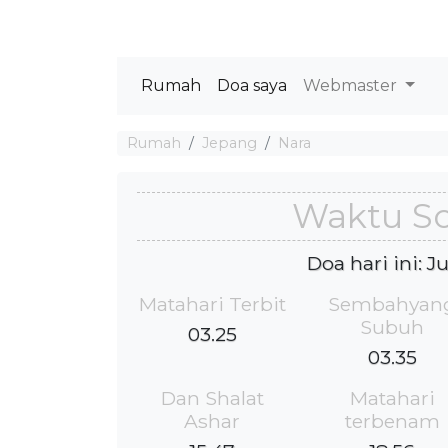
Rumah
Doa saya
Webmaster
Rumah
Jepang
Nara
Waktu So
Doa hari ini: 
Matahari Terbit
Sembahyan
Subuh
03.25
03.35
Dan Shalat
Matahari
Ashar
terbenam